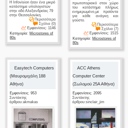
H Infovision ήταν ένα μικρό
πρωτοποριακό στον χώρο
κατάστημα υπολογιστών
του κατάστημα πλήρως
στην οδό Αλεξανδρείας 79
ενημερωμένο,με προϊόντα
στην Θεσσαλονίκη.
για κάθε ανάγκη και
Περισσότερα
γούστο.
Σχόλια (0)
Περισσότερα
Εμφανίσεις: 1146
Σχόλια (7)
Εμφανίσεις: 1515
Κατηγορία:
Microstores of
80s
Κατηγορία:
Microstores of
80s
Easytech Computers
ACC Athens
(Μαυρομιχάλη 188
Computer Center
Αθήνα)
(Σωλομού 25Α Αθήνα)
Εμφανίσεις: 953
Εμφανίσεις: 2095
Συντάκτης
Συντάκτης
άρθρου:akmakas
άρθρου:sinclair_jim