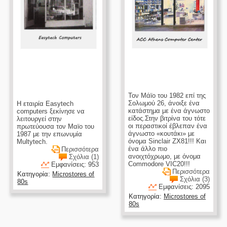
Τον Μάϊο του 1982 επί της
Σολωμού 26, άνοιξε ένα
Η εταιρία Easytech
κατάστημα με ένα άγνωστο
computers ξεκίνησε να
είδος.Στην βιτρίνα του τότε
λειτουργεί στην
οι περαστικοί έβλεπαν ένα
πρωτεύουσα τον Μαϊο του
άγνωστο «κουτάκι» με
1987 με την επωνυμία
όνομα Sinclair ZX81!!! Και
Multytech.
ένα άλλο πιο
Περισσότερα
ανοιχτόχρωμο, με όνομα
Σχόλια (1)
Commodore VIC20!!!
Εμφανίσεις: 953
Περισσότερα
Κατηγορία:
Microstores of
Σχόλια (3)
80s
Εμφανίσεις: 2095
Κατηγορία:
Microstores of
80s