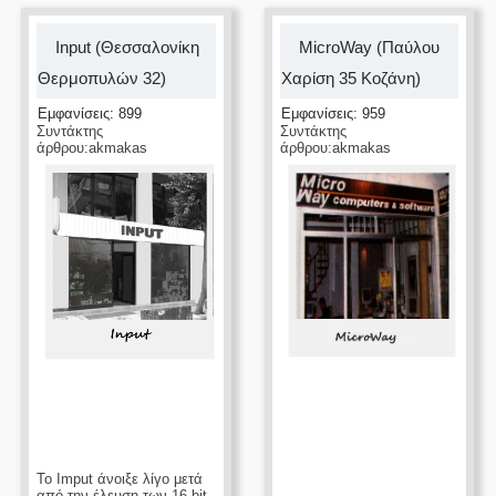
Input (Θεσσαλονίκη
MicroWay (Παύλου
Θερμοπυλών 32)
Χαρίση 35 Κοζάνη)
Εμφανίσεις: 899
Εμφανίσεις: 959
Συντάκτης
Συντάκτης
άρθρου:akmakas
άρθρου:akmakas
Το Imput άνοιξε λίγο μετά
από την έλευση των 16 bit