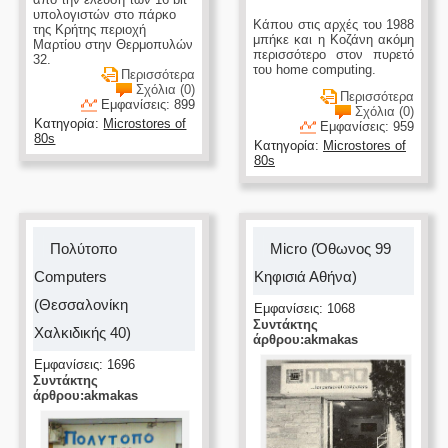
υπολογιστών στο πάρκο
Κάπου στις αρχές του 1988
της Κρήτης περιοχή
μπήκε και η Κοζάνη ακόμη
Μαρτίου στην Θερμοπυλών
περισσότερο στον πυρετό
32.
του home computing.
Περισσότερα
Σχόλια (0)
Περισσότερα
Εμφανίσεις: 899
Σχόλια (0)
Κατηγορία:
Microstores of
Εμφανίσεις: 959
80s
Κατηγορία:
Microstores of
80s
Πολύτοπο
Micro (Όθωνος 99
Computers
Κηφισιά Αθήνα)
(Θεσσαλονίκη
Εμφανίσεις: 1068
Συντάκτης
Χαλκιδικής 40)
άρθρου:akmakas
Εμφανίσεις: 1696
Συντάκτης
άρθρου:akmakas