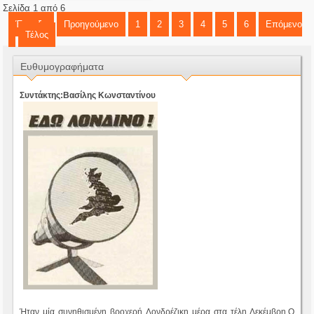
Σελίδα 1 από 6
Έναρξη
Προηγούμενο
1
2
3
4
5
6
Επόμενο
Τέλος
Ευθυμογραφήματα
Συντάκτης:Βασίλης Κωνσταντίνου
Ήταν μία συνηθισμένη βροχερή Λονδρέζικη μέρα στα τέλη Δεκέμβρη.Ο