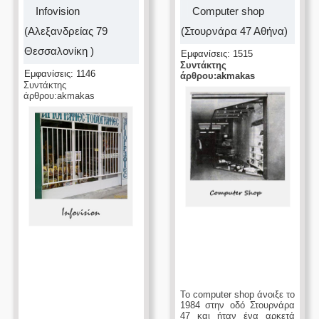
Ιnfovision
Computer shop
(Αλεξανδρείας 79
(Στουρνάρα 47 Αθήνα)
Θεσσαλονίκη )
Εμφανίσεις: 1515
Συντάκτης
Εμφανίσεις: 1146
άρθρου:akmakas
Συντάκτης
άρθρου:akmakas
Το computer shop άνοιξε το
1984 στην οδό Στουρνάρα
47 και ήταν ένα αρκετά