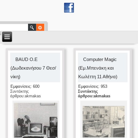
BAUD O.Ε
Computer Magic
(Δωδεκανήσου 7 Θεσ/
(Εμ.Μπενάκη και
νίκη)
Κωλέττη 11 Αθήνα)
Εμφανίσεις: 600
Εμφανίσεις: 953
Συντάκτης
Συντάκτης
άρθρου:akmakas
άρθρου:akmakas