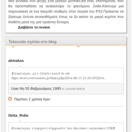
Μια γυναίκα δυο ψυχές.Ένα μεγάλο μυστικό,και ένας επιστήμονας που
θα προσπαθήσει να ανακαλύψει το φαινόμενο Jodie.Κάνουμε μια
παρουσίαση σε ένα παιχνίδι σταθμός στην πορεία του PS3.Πρόκειται να
ζήσουμε έντονα συναισθήματα όπως τα ζει εκείνο το μικρό κορίτσι που
διαθέτει μέσα της μια τεράστια δύναμη.
Διαβάστε το review
Τελευταία σχόλια στο blog
akmakas
Καλησπερα...Δεν έψαξες καλά το site
https://www.retrovisions.gr/index.php/2014-08-15-21-03-07/2014...
User No 55 Φεβρουάριος 1995
in Joomla Article
Περίπου 2 χρόνια πριν
Getta_Robo
Καλησπερα, υπαρχουν σαρρωσεις του θρυλικου περιοδικου USER