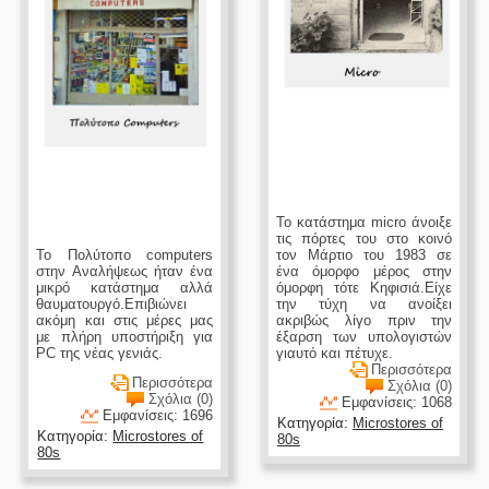
Το κατάστημα micro άνοιξε
τις πόρτες του στο κοινό
Το Πολύτοπο computers
τον Μάρτιο του 1983 σε
στην Αναλήψεως ήταν ένα
ένα όμορφο μέρος στην
μικρό κατάστημα αλλά
όμορφη τότε Κηφισιά.Είχε
θαυματουργό.Επιβιώνει
την τύχη να ανοίξει
ακόμη και στις μέρες μας
ακριβώς λίγο πριν την
με πλήρη υποστήριξη για
έξαρση των υπολογιστών
PC της νέας γενιάς.
γιαυτό και πέτυχε.
Περισσότερα
Περισσότερα
Σχόλια (0)
Σχόλια (0)
Εμφανίσεις: 1068
Εμφανίσεις: 1696
Κατηγορία:
Microstores of
Κατηγορία:
Microstores of
80s
80s