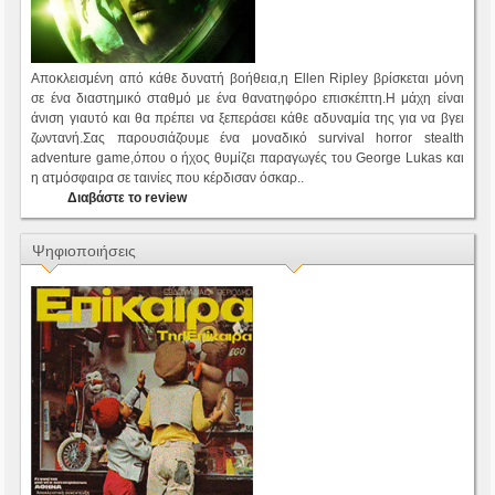
Αποκλεισμένη από κάθε δυνατή βοήθεια,η Ellen Ripley βρίσκεται μόνη
σε ένα διαστημικό σταθμό με ένα θανατηφόρο επισκέπτη.Η μάχη είναι
άνιση γιαυτό και θα πρέπει να ξεπεράσει κάθε αδυναμία της για να βγει
ζωντανή.Σας παρουσιάζουμε ένα μοναδικό survival horror stealth
adventure game,όπου ο ήχος θυμίζει παραγωγές του George Lukas και
η ατμόσφαιρα σε ταινίες που κέρδισαν όσκαρ..
Διαβάστε το review
Ψηφιοποιήσεις