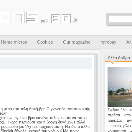
Home micros
Cookies
Our magazine
retrobay
Άλ
Άλλα άρθρα
κη μέρα στα τέλη Δεκέμβρη.Ο γνωστός ανταποκριτής
Σχεδόν όλοι οι
τολή.
περάσει απ
ρι είχε βγει να βρει κανένα ταξί να πάει να πάρει
παρκ.Στις μ
είος). Η ώρα περνούσε και η βροχή δυνάμωνε αλλά
μουσικές γέλια
αι μουρμούρησε "Aχ βρε αρχισυντάκτη. Να δω τι άλλο
 Sinclair έβγαλε μηχανή του χρόνου! Μα ποιος
χρωματιστά 