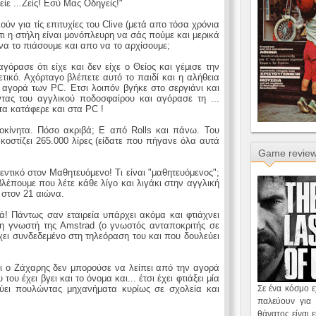
ε ...Ζείς! Εσύ Μας Οδηγείς!"
ύν για τίς επιτυχίες του Clive (μετά απο τόσα χρόνια
ότι η στήλη είναι μονόπλευρη να σάς πούμε και μερικά
να το πιάσουμε και απο να το αρχίσουμε;
γόρασε ότι είχε και δεν είχε ο Θείος και γέμισε την
τικό. Αχόρταγο βλέπετε αυτό το παιδί και η αλήθεια
 η αγορά των PC. Ετσι λοιπόν βγήκε στο σεργιάνι και
ας του αγγλικού ποδοσφαίρου και αγόρασε τη ...
τα κατάφερε και στα PC !
οκίνητα. Πόσο ακριβά; E από Rolls και πάνω. Του
 κοστίζει 265.000 λίρες (είδατε που πήγανε όλα αυτά
Game revie
φεντικό στον Μαθητευόμενο! Τι είναι "μαθητευόμενος";
βλέπουμε που λέτε κάθε λίγο και λιγάκι στην αγγλική
 στον 21 αιώνα.
ά! Πάντως σαν εταιρεία υπάρχει ακόμα και φτιάχνει
ι η γνωστή της Amstrad (ο γνωστός ανταποκριτής σε
έχει συνδεδεμένο στη τηλεόραση του και που δουλεύει
ι ο Ζάχαρης δεν μπορούσε να λείπει από την αγορά
υ έχει βγει και το όνομα και... έτσι έχει φτιάξει μία
λεύει πουλώντας μηχανήματα κυρίως σε σχολεία και
Σε ένα κόσμο 
παλεύουν για 
θάνατος είναι 