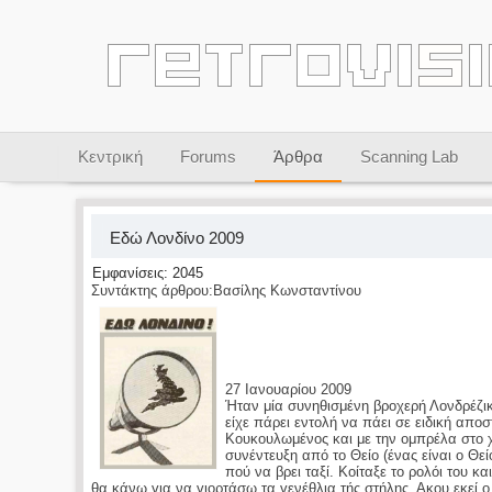
Κεντρική
Forums
Άρθρα
Scanning Lab
Εδώ Λονδίνο 2009
Εμφανίσεις: 2045
Συντάκτης άρθρου:Βασίλης Κωνσταντίνου
27 Ιανουαρίου 2009
Ήταν μία συνηθισμένη βροχερή Λονδρέζι
είχε πάρει εντολή να πάει σε ειδική αποσ
Κουκουλωμένος και με την ομπρέλα στο χέ
συνέντευξη από το Θείο (ένας είναι ο Θ
πού να βρει ταξί. Κοίταξε το ρολόι του κ
θα κάνω για να γιορτάσω τα γενέθλια τής στήλης. Ακου εκεί ο