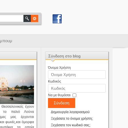
μπουμ
Σύνδεση στο blog
Όνομα Χρήστη
Κωδικός
Να με θυμάσαι
Σύνδεση
 Θεσσαλονικείς έχουν
ό το παλιό Λούνα
Δημιουργία λογαριασμού
νήμες μας έρχονται
Ξεχάσατε το όνομα χρήστη;
 και φωνές,και όμορφα
Ξεχάσατε τον κωδικό σας;
λαμπάκια τα οποία