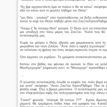
"Αχ βρε αρχισυντάκτη άμα σε πιάσω τι θα σε κάνω" σκέφτηκε 
εδώ να κάνω τεστ το μεγάλο πήδημα του Θείου".
"γες Θείο... γουάου!" είπε προσπαθώντας να δείξει ενθουσιασ
έκανε το κέφι του Θείου πήδηξε μέσα στο ZoυΞουΧρονοΠηδημα
"Xouερ ιζ δε παουερ Θείο" ρώτησε. Ο Θείος αντί να απαντήσ
μια υποδοχή στο πίσω μέρος του ΖουΞου. "Καλά που θα 
ανταποκριτής μας.
Χωρίς να μιλήσει ο Θείος έβγαλε..μια μικροκασετα απο τη
μικροdrive του νέου Zουξου. "Αντε πάλι η υψηλή τεχνολογία
να τελειώσει τη φράση του ένας ακόμη κεραυνός έσχισε το ου
Ολα άρχισαν να γυρίζουν. Τα χρώματα ανακατευόντουσαν με τι
Κάπου στο βάθος του φάνηκε ότι άκουσε το Θείο να γελάει μ
ΜουΑχαχαχαα" (σημείωση συντ: το "Μουαχαχα" προστέθηκε α
.....
Ο γνωστός ανταποκριτής ένιωθε το κεφάλι του πολύ βαρύ κα
και αυτό" σκέφτηκε. "Ακου ZουΞου ΧρονοΠήδημα. Που τα
φτιάξει καφέ. Εξω η βροχή μαινοτανε. Ο ανταποκριτής μας κ
στο πληκτρολόγιο αφής του πολυχειριστηρίου που είχε πάνω σ
"Γoυατ!" φώναξε. "πλάσμα 50 ινστων ???" . Kρύος ιδρώτας
μηχανή; Με τρεμάμενα πόδια πήγε στο γραφείο του. Κοίταξ