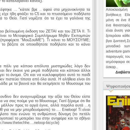
 το καταλαβαίνει κανείς).
φτηκε ... "κάτσε βρε .. αφού στα μηχανοκίνητα τα
Αποκλεισμέν
 είχε ήδη φτιάξει το C5 και το πτυσσόμενο ποδήλατο
βοήθεια,η Ell
 το Θείο. Γιατί νομίζετε ότι τα έχει τα γαλόνια της
μόνη σε ένα δ
ένα θανατηφό
είναι άνιση γι
πιο βελτιωμένη έκδοση του ZETAI και του ΖΕΤΑ ΙΙ. Τι
ά είναι το Μεταφορικό Συμπλήρωμα Μηδέν Εκπομπών
ξεπεράσει κάθε
Ε (προφέρετε "ΜουΣουΜΕ"). Τι κάνει το ΜΟΥΣΟΥΜΕ;
βγει ζωντανή.Σ
 το βάζετε σε οποιοδήποτε ποδήλατο και το κάνει
μοναδικό surv
adventure game
παραγωγές του
ατμόσφαιρα σε 
α πάλι για κάποιο απόλυτα μυστηριώδες λόγο δεν
όσκαρ..
και δεν έκανε για μικρά ποδήλατα και κάποιοι άλλοι
Διαβάστε
γει το όνομα. Οτι και να κυκλοφορήσει αυτό το παιδί
εν πιστεύει τίποτα από όλα αυτά. Η αλήθεια είναι ότι
λάδα με τα βουνά και θα εκτιμήσετε το Μουσουμε του
Ψηφιοποιήσε
ονδίνο δεν αναγνωρίζουμε την αξία του Θείου είστε
ια να σας πούμε για το Μουσουμε; Γιατί ξέραμε ότι θα
 μάλλον προς το αργά έγινε, αλλά παρόλα αυτά ...η
για να μην μπερδευόμαστε) το .... Eneloop! Τί είναι
ήλατο που ενώνει τη ανθρώπινη δύναμη (το πετάλι
ργοποιεί το μοτεράκι του στην ανηφόρα και το σβήνει
p://www.thetechhe....neloop-bicycle
)