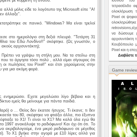
ρίμενε με κομμένη τη ανάσα.
Ιουνίου του
τετρασέλιδο α
αλλά μόλις είδε το λογότυπο της Microsoft είπε "Α!
ολοκλήρωση 
δεν άλλαξε".
Pixel σε ψηφι
ολοκληρώθη
ετατράπηκε σε πανικό. "Windows? Μα είναι τρελοί
retrovisions,ε
να δώσουμε μ
εσε στο ημερολόγιο στη δεξιά πλευρά. "Τετάρτη 31
αρχισυντάκτη 
έθλια του Εδώ Λονδίνο!!" σκέφτηκε. (Ως γνωστόν, ο
Κουβόπουλο μ
α ακούς αρχισυντάκτη);
Pixel και η επ
 Πρέπει να γράψω τη στήλη μου. Να τα στείλω στη
Διαβάστε τ
η που το άργησα τόσο πολύ , αλλά είμαι σίγουρος ότι
οι πωλήσεις του Pixel!" και έτσι χαρούμενος στην
ου για μια ακόμη φορά.
Game revie
ς ενημερώσει. Εχετε μεγαλώσει λίγο βέβαια και η
ίκτυο εμείς θα μείνουμε για πάντα παιδιά.
ό) ο ... Θείος δεν έκατσε ήσυχος. Τι έκανε; τι δεν
καετία του 80, σκέφτηκε να φτιάξει άλλα, πιο έξυπνα
 έφτιαξε το Χ1! Τι είναι το Χ1? Μα καλά όλα εγώ θα
 το 1997 ανακάλυψε το ραδιόφωνο! Και όχι ότι ότι. Το
 να ακριβολογούμε, ένα μικρό ραδιόφωνο σε μέγεθος
υτί). Το Χ1 βγήκε στην αγορά με £10 λίρες αλλά για