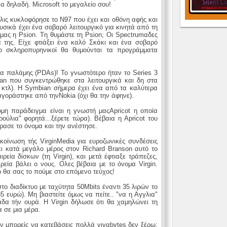
α δηλαδή. Microsoft το μεγαλείο σου!
μόλις κυκλοφόρησε το Ν97 που έχει και οθόνη αφής και
φυσικά έχει ένα σοβαρό λειτουργικό για κινητά από τη
μας η Psion. Tη θυμάστε τη Psion; Οι Spectrumαδες
της. Είχε φτιάξει ένα καλό Σκάκι και ένα σοβαρό
ιο σκληροπυρηνικοί θα θυμούνται τα προγράμματα
α παλάμης (PDAs)! Το γνωστότερο ήταν το Series 3
an που συγκεντρώθηκε στα λειτουργικά και δη στα
 κτλ). Η Symbian σήμερα έχει ένα από τα καλύτερα
αγοράστηκε από τηνNokia (όχι θα την άφηνε).
μη παράδειγμα είναι η γνωστή μαςApricot η οποία
ούλια" φορητά...ξέρετε τώρα). Βέβαια η Apricot του
ρασε το όνομα και την ανέστησε.
κοίνωση τής VirginMedia για ευροζωνικές συνδέσεις
ει κατά μεγάλο μέρος στον Richard Branson αυτό το
εία δίσκων (τη Virgin), και μετά έφτιαξε τράπεζες,
αιρεία βάλει ο νους. Ολες βέβαια με το όνομα Virgin.
ό θα σας το πούμε στο επόμενο τεύχος!
το διαδίκτυο με ταχύτητα 50Mbits έναντι 35 λιρών το
35 ευρώ). Μη βιαστείτε όμως να πείτε.. "να η Αγγλια"
λάδα τήν ουρά. Η Virgin δήλωσε ότι θα χαμηλώνει τη
 σε μια μέρα.
εν μπορείς να κατεβάσεις πολλά γιγαbytes δεν ξέρω;