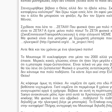
κάποιο μυστηριώδες λόγο δεν έπιασε (τελικά αυτό το παιδί δεν
Στεναχωρήθηκε βέβαια ο Θείος αλλά δεν το έβαλε κάτω. Σκέ
καταφέρνω καλύτερα!" Ναι ξέρω τώρα εσείς λέτε ότι αφού μας
του τι άλλο θα μπορούσε να φτιάξει; Αμ δεν τον ξέρετε καλά
Μένσα;
Σχεδίασε που λέτε το ...ZETAIIΙ! Που φυσικά ήταν μια πολύ 
είναι το ZETA? A έχετε μείνει πολύ πίσω! Το ΖΕΤΑ φυσικ
(ΖeroEmmissionTransportAccessory) ή στην ελληνιστί ΜΣΜ
Μα φυσικά είναι ένα μοτεράκι με ξεχωριστή μπαταρία που
...ηλεκτρικό! (
http://gotwind.org/d....le_project.htm
)
Αντε θείε και του χρόνου με ένα ηλεκτρικό πατίνι!
Το Μουσουμε ΙΙΙ κυκλοφόρησε στα μέσα του 2000 αλλά γι
έπιασε. Μερικές κακές γλώσσες είπαν ότι ήταν λίγο μεγάλο 
ότι η μπαταρία παρα-ζεστανότανε. Είναι τελικά να μην σου β
θα του λένε ότι ζεσταίνεται! Φυσικά ο γνωστός ανταποκριτής δ
δεν κάνουμε πια πολύ ποδήλατο. Για κάντε λίγο εκεί στην Ελ
Θείου!
Ας κόψουμε όμως τη πλάκα. Αν νομίζετε ότι εμείς στο εδώ Λ
βαθύτατα νυχτωμένοι. Γιατί νομίζετε ότι περιμέναμε 8 χρόνια γ
αναγνωριστεί αργά ή γρήγορα. Βέβαια σε αυτή τη περίπτωση
Sanyo ανακοίνωσε μόλις πριν από αυτά τα Χριστούγεννα (2008 
eneloop; Μα φυσικά ένα νέο υβριδικό ...ποδήλατο! Το ποδ
δηλαδή) με τήν ηλεκτρική (λέγε με μπαταρία). Το Eneloop ενε
στην κατηφόρα! Πλήρης αντιγραφή του Μουσουμέ δηλαδή.(
htt