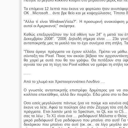
Πάτησε το μεγάλο κόκκινο κουμπί στο μπροστινό μέρος και πε
Τα επόμενα 12 λεπτά που έκανε να φορτώσει ήταν ανυπόφορα 
ΟΚ ..Μicrosoft... άντε βρε θείο και με κοψοχώλιασες. Τίποτα 
"Αλλα τί είναι WindowsVista?". Η προσωρινή ανακούφιση μ
αυτοί οι Αμερικανοί;" σκέφτηκε.
Καθώς επεξεργαζόταν την lcd οθόνη των 24" η ματιά του έπ
Δεκεμβρίου 2008". "2008; Δηλαδή σήμερα είναι .... 23α γεν
ανταποκριτής μας το μυαλό του το έχει συνέχεια στη στήλη. Τ
"Πόσα άραγε πράγματα να έχουν αλλάξει. Πρέπει να μάθω.
σύνταξη του Pixel. Ποιος τον ακούει βέβαια τον αρχισυντάκτ
θα χαρεί με αυτά που θα του γράψω. Θα πετάξουν στα ύψη 
αγνοία του για τη τύχη του Pixel κάθισε να γράψει τη στήλη τ
......
Από το χλωμό και Χριστουγεννιάτικο Λονδίνο ....
Ο γνωστός ανταποκριτής επιστρέφει δριμύτερος για να σα
κοιλίτσα επεκτάθηκε, αλλά δεν πειράζει. Εδώ μέσα στο το διαδ
Οσο εσείς μεγαλώνατε πάντως (για να πούμε και κανένα σοβαρ
έκανε να λέτε. Αφού τα πούλησε όλα στόν Ζάχαρη τότε στή δε
πράγματα. Ετσι λοιπόν μετά το Spectrum, το QL και το C5...
σας τα λέω ; Το Χ1 είναι ένα ... ραδιόφωνο! Μάλιστα ο Θείος
μικρό ραδιόφωνο! Ενα ραδιόφωνο που μπαίνει στο αυτί! Για
δεκάρικου που μπαίνει στο αυτί (οκ..οκ.. σε λίγο μεγάλο α