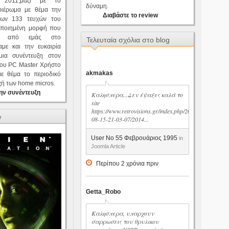
 2011,μαζί με το
δύναμη.
φιέρωμα με θέμα την
Διαβάστε το review
των 133 τευχών του
οποιημένη μορφή που
κε από εμάς στο
Τελευταία σχόλια στο blog
ίχαμε και την ευκαιρία
ια συνέντευξη στον
του PC Master Χρήστο
akmakas
ε θέμα το περιοδικό
οχή των home micros.
ην συνέντευξη
Καλησπερα...Δεν έψαξες καλά το
site
https://www.retrovisions.gr/index.php/2014-
w
08-15-21-03-07/2014...
User No 55 Φεβρουάριος 1995
in
Joomla Article
Περίπου 2 χρόνια πριν
Getta_Robo
Καλησπερα, υπαρχουν
σαρρωσεις του θρυλικου