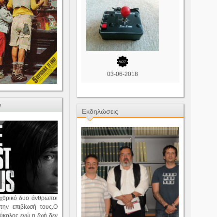
03-06-2018
w
Εκδηλώσεις
εχθρικό δυο άνθρωποι
την επιβίωσή τους.Ο
εύκολος ενώ η ζωή δεν