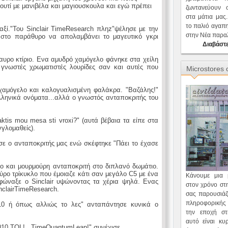
κουτί με μανιβέλα και μαγιουσκουλα και εγώ πρέπει
ζωντανεύουν
στα μάτια μας
το παλιό αγαπ
ταξί."Toυ Sinclair TimeResearch πληz"ψέλησε με την
στην Νέα παρα
 στο παράθυρο να απολαμβάνει το μαγευτικό γκρι
Διαβάστε
μαυρο κτίριο. Ενα αμυδρό χαμόγελο φάνηκε στα χείλη
γνωστές χρωματιστές λουρίδες σαν και αυτές που
Microstores 
χαμόγελο και καλογυαλισμένη φαλάκρα. "Bαζάλης!"
λληνικά ονόματα...αλλά ο γνωστός ανταποκριτής του
ntaktis mou mesa sti vroxi?" (αυτά βέβαια τα είπε στα
γγλομαθείς).
ε ο ανταποκριτής μας ενώ σκέφτηκε "Πάει το έχασε
ο και μουρμούρη ανταποκριτή στο διπλανό δωμάτιο.
αύρο τρίκυκλο που έμοιαζε κάτι σαν μεγάλο C5 με ένα
Κάνουμε μια 
 φώναξε ο Sinclair υψώνοντας τα χέρια ψηλά. Ενας
στον χρόνο στη
nclairTimeResearch.
σας παρουσιάζ
πληροφορικής
 C10 ή όπως αλλιώς το λες" ανταπάντησε κυνικά ο
την εποχή στ
αυτό είναι κυ
2010 TQL!.. TimeQuantumLeap!" συνέχισε.