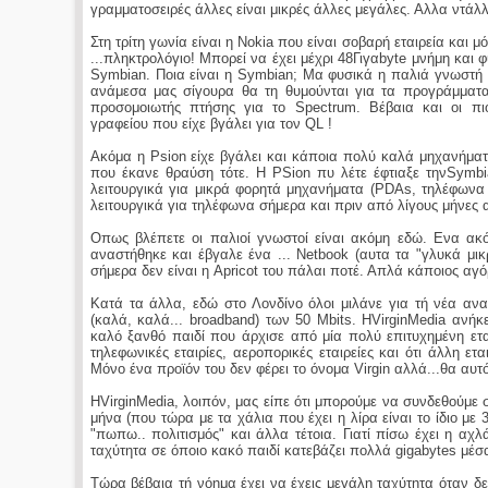
γραμματοσειρές άλλες είναι μικρές άλλες μεγάλες. Αλλα ντάλλ
Στη τρίτη γωνία είναι η Nokia που είναι σοβαρή εταιρεία και 
...πληκτρολόγιο! Μπορεί να έχει μέχρι 48Γιγαbyte μνήμη και 
Symbian. Ποια είναι η Symbian; Μα φυσικά η παλιά γνωστή 
ανάμεσα μας σίγουρα θα τη θυμούνται για τα προγράμματα 
προσομοιωτής πτήσης για το Spectrum. Βέβαια και οι π
γραφείου που είχε βγάλει για τον QL !
Ακόμα η Psion είχε βγάλει και κάποια πολύ καλά μηχανήματ
που έκανε θραύση τότε. Η PSion πυ λέτε έφτιαξε τηνSymbi
λειτουργικά για μικρά φορητά μηχανήματα (PDAs, τηλέφωνα
λειτουργικά για τηλέφωνα σήμερα και πριν από λίγους μήνες 
Οπως βλέπετε οι παλιοί γνωστοί είναι ακόμη εδώ. Ενα ακό
αναστήθηκε και έβγαλε ένα ... Netbook (αυτα τα "γλυκά μικρ
σήμερα δεν είναι η Apricot του πάλαι ποτέ. Απλά κάποιος αγό
Κατά τα άλλα, εδώ στο Λονδίνο όλοι μιλάνε για τή νέα ανα
(καλά, καλά... broadband) των 50 Mbits. HVirginMedia ανήκ
καλό ξανθό παιδί που άρχισε από μία πολύ επιτυχημένη εταιρ
τηλεφωνικές εταιρίες, αεροπορικές εταιρείες και ότι άλλη ετ
Μόνο ένα προϊόν του δεν φέρει το όνομα Virgin αλλά...θα αυτ
ΗVirginMedia, λοιπόν, μας είπε ότι μπορούμε να συνδεθούμε σ
μήνα (που τώρα με τα χάλια που έχει η λίρα είναι το ίδιο με 
"πωπω.. πολιτισμός" και άλλα τέτοια. Γιατί πίσω έχει η αχ
ταχύτητα σε όποιο κακό παιδί κατεβάζει πολλά gigabytes μέσα
Τώρα βέβαια τή νόημα έχει να έχεις μεγάλη ταχύτητα όταν δ