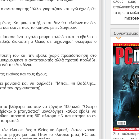
όλους εμάς
υπολογιστές κα
ο ανταποκριτής "άλλοι γιορτάζουν και εγώ έχω έρθει
τα πρώτα κιόλα
microst
μένος. Και μιας και ήξερε ότι δεν θα τελείωνε αν δεν
 και έκανε πώς το κοίταγε με ενδιαφέρον.
Συνεντεύξεις
ει έπιασε ένα μεγάλο μαύρο καλώδιο και το έβαλε σε
έβαζε διακόπτη ο Θείος σε μηχάνημα" σκέφτηκε ο
 τσέπη του και την έβαλε χωρίς προειδοποίηση στο
" μουρμούρησε ο ανταποκριτής αλλά προτού προλάβει
ρανό του Λονδίνου.
ς εικόνες και τούς ήχους.
ανιακά και να ουρλιάζει "Mπαιιιιιιιιιι Βαζάλης...
πό τον αρχισυντάκτη)
ι τα βλέφαρα του σαν να ζύγιζαν 100 κιλά. "Oνειρο
 βρίσκω ο μπαγάσας;" μονολόγησε καθώς έβαλε να
άθισε μπροστά στη 50" πλάσμα τιβι και πάτησε το ον
το τραπέζι.
 τόν έλουσε. Λες ο Θείος να έφτιαξε όντως χρονο-
Στο καλοκαι
ε το μηχάνημα του. Ηταν το κλασικό μπεζ PC του.