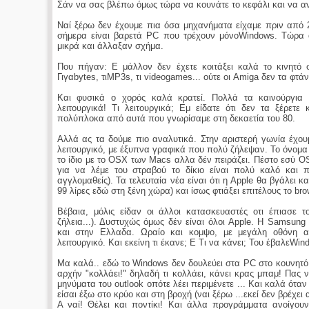
Σάν να σας βλέπω όμως τώρα να κουνάτε το κεφάλι και να ανα
Ναί ξέρω δεν έχουμε πια όσα μηχανήματα είχαμε πριν από 2
σήμερα είναι βαρετά PC που τρέχουν μόνοWindows. Τώρα α
μικρά και άλλαξαν σχήμα.
Που πήγαν: Ε μάλλον δεν έχετε κοιτάξει καλά το κινητό σ
Γιγαbytes, τιMP3s, τι videogames... ούτε οι Amiga δεν τα φτάν
Και φυσικά ο χορός καλά κρατεί. Πολλά τα καινούργια 
λειτουργικά! Τι λειτουργικά; Εμ είδατε ότι δεν τα ξέρετε
πολύπλοκα από αυτά που γνωρίσαμε στη δεκαετία του 80.
Αλλά ας τα δούμε πιο αναλυτικά. Στην αριστερή γωνία έχου
λειτουργικό, με έξυπνα γραφικά που πολύ ζήλεψαν. Το όνομα 
το ίδιο με το OSX των Macs αλλα δέν πειράζει. Πέστο εσύ OSX
για να λέμε του στραβού το δίκιο είναι πολύ καλό και πρ
αγγλομαθείς). Τα τελευταία νέα είναι ότι η Apple θα βγάλει κ
99 λίρες εδώ στη ξένη χώρα) και ίσως φτιάξει επιτέλους το bro
Βέβαια, μόλις είδαν οι άλλοι κατασκευαστές οτι έπιασε 
ζήλεια...). Δυστυχώς όμως δέν είναι όλοι Apple. Η Samsu
και στην Ελλαδα. Ωραίο και κομψο, με μεγάλη οθόνη αφή
λειτουργικό. Και εκείνη τι έκανε; Ε Tι να κάνει; Του έβαλεWin
Μα καλά.. εδώ το Windows δεν δουλεύει στα PC στο κουνητό
αρχήν "κολλάει!" δηλαδή τι κολλάει, κάνει κρας μπαμ! Πας 
μηνύματα του outlook οπότε λέει περιμένετε ... Και καλά όταν 
είσαι έξω στο κρύο και στη βροχή (ναι ξέρω ...εκεί δεν βρέχει
Α ναί! Θέλει και ποντίκι! Και άλλα προγράμματα ανοίγουν