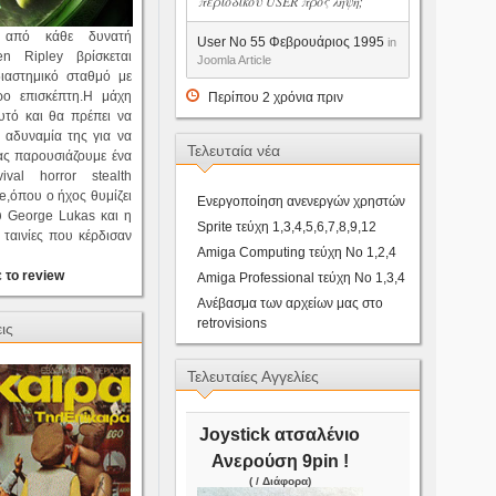
περιοδικου USER προς ληψη;
η από κάθε δυνατή
User No 55 Φεβρουάριος 1995
in
en Ripley βρίσκεται
Joomla Article
ιαστημικό σταθμό με
ρο επισκέπτη.Η μάχη
Περίπου 2 χρόνια πριν
αυτό και θα πρέπει να
 αδυναμία της για να
Τελευταία νέα
ας παρουσιάζουμε ένα
ival horror stealth
,όπου ο ήχος θυμίζει
Ενεργοποίηση ανενεργών χρηστών
 George Lukas και η
Sprite τεύχη 1,3,4,5,6,7,8,9,12
ταινίες που κέρδισαν
Amiga Computing τεύχη Νο 1,2,4
 το review
Amiga Professional τεύχη Νο 1,3,4
Ανέβασμα των αρχείων μας στο
retrovisions
ις
Τελευταίες Αγγελίες
Joystick ατσαλένιο
Ανερούση 9pin !
( / Διάφορα)