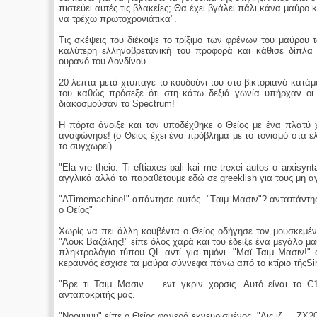
πιστεύει αυτές τις βλακείες; Θα έχει βγάλει πάλι κάνα μαύρο 
να τρέχω πρωτοχρονιάτικα".
Τις σκέψεις του διέκοψε το τρίξιμο των φρένων του μαύρου 
καλύτερη ελληνοβρετανική του προφορά και κάθισε δίπλα
ουρανό του Λονδίνου.
20 λεπτά μετά χτύπαγε το κουδούνι του στο βικτοριανό κατά
του καθώς πρόσεξε ότι στη κάτω δεξιά γωνία υπήρχαν οι 
διακοσμούσαν το Spectrum!
Η πόρτα άνοιξε και τον υποδέχθηκε ο Θείος με ένα πλατύ 
αναφώνησε! (ο Θείος έχει ένα πρόβλημα με το τονισμό στα ε
το συγχωρεί).
"Ela vre theio. Ti eftiaxes pali kai me trexei autos o arxisy
αγγλικά αλλά τα παραθέτουμε εδώ σε greeklish για τους μη α
"ATimemachine!" απάντησε αυτός. "Tαιμ Μασιν"? ανταπάντησ
ο Θείος"
Χωρίς να πει άλλη κουβέντα ο Θείος οδήγησε τον μουσκεμέν
"Λουκ Βαζάλης!" είπε όλος χαρά και του έδειξε ένα μεγάλο μ
πληκτρολόγιο τύπου QL αντί για τιμόνι. "Mαϊ Ταιμ Μασιν!"
κεραυνός έσχισε τα μαύρα σύννεφα πάνω από το κτίριο τήςSi
"Βρε τι Ταιμ Μασιν ... εντ γκριν χορσις. Αυτό είναι το
ανταποκριτής μας.
"Νοουυυυ" είπε ο Θείος φανερά εκνευρισμένος. "Δις ιζ ... ΖΧ