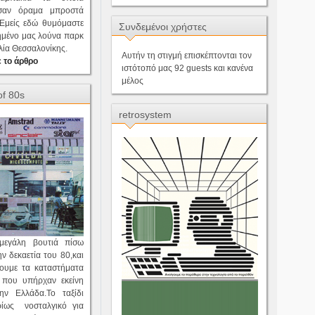
 σαν όραμα μπροστά
.Εμείς εδώ θυμόμαστε
Συνδεμένοι χρήστες
ημένο μας λούνα παρκ
λία Θεσσαλονίκης.
Αυτήν τη στιγμή επισκέπτονται τον
 το άρθρο
ιστότοπό μας 92 guests και κανένα
μέλος
of 80s
retrosystem
μεγάλη βουτιά πίσω
ν δεκαετία του 80,και
ουμε τα καταστήματα
 που υπήρχαν εκείνη
ην Ελλάδα.Το ταξίδι
ρίως νοσταλγικό για