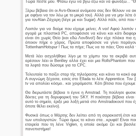
Τώρα πέστε μου. Φταίω εγώ να βγω έξω και να φωνάξω... "Θεί
Ξέρω βέβαια ότι οι Αντι-Θειικοί ανάμεσα σας δεν θέλουν να ακο
με αφήνει να τον λέω με το μικρό του). Αλλά για να μην λέτε 
για τονAlan Ζάχαρη (λέγε με και Sugar). Αλλά πάλι, από που 
Λοιπόν για να δούμε που είχαμε μείνει; Α ναι! Αφού λοιπόν α
αγορά με πλαστικά PC, αποφάσισε να κάνει και κάτι διαφορε
είναι ότι χωρίς Θείο (και εδώ Λονδίνο!) δεν είχε πλάκα πια
όποιον πήρε ο χάρος. Πρώτα αποφάσισε να γίνει παράγοντ
TottenhamHotspur ! Πως τα πήγε; Πως να τα πάει; Όσο καλά 
Μετά λέει ασχολήθηκε λίγο με το χόμπυ του τα ακριβά αυτ
αρέσουν λέει οι Bentley αλλα έχει και μια RollsPhantom που
τα λεφτά που δώσαμε για τα CPC.
Τελευταία το παίζει σταρ τής τηλεόρασης και κάνει το κακό α
Α συγνώμη ξέχασα, εσείς στο Ellada το λέτε Apprentice. Τον 
tv να απολύει κόσμο.. και χαιρόμαστε. Κάτι βίτσια που έχουμε
Θα διερωτάστε βέβαια τι έγινε η Amstrad. Τη πούλησε φυσικ
δέκτες για τη δορυφορική του SKY. Η ποιότητα βέβαια είνα
αυτό το σημείο, έριξε μια λοξή ματιά στο Amstradοκουτί που 
όποτε θέλει εκείνο).
Φυσικά όπως ο Μάρτης δεν λείπει από τη σαρακοστή έτσι κα
των υπολογιστών. Τώρα όμως το κάνει στα...κρυφά! Είναι που το
εταιρεία που τη λένε Viglen, η οποία ακόμα ζει και βασι
πανεπιστήμια!