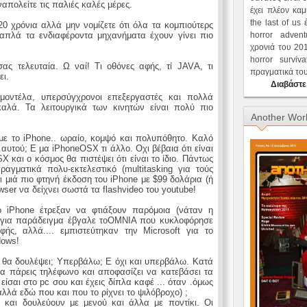
πολείτε τις παλιές καλές μέρες.
έχει πλέον καμ
the last of us 
0 χρόνια αλλά μην νομίζετε ότι όλα τα κομπιούτερς
πλά τα ενδιαφέροντα μηχανήματα έχουν γίνει πιο
horror adve
χρονιά του 201
horror survi
ας τελευταία. Ω ναί! Τι οθόνες αφής, τί JAVΑ, τι
πραγματικά του 
ει.
Διαβάστε
μοντέλα, υπερσύγχρονοι επεξεργαστές και πολλά
 καλά. Τα λειτουργικά των κινητών είναι πολύ πιο
Another Wor
με το iPhone.. ωραίο, κομψό και πολυπόθητο. Καλό
αυτού; Ε μα iPhoneOSX τι άλλο. Οχι βέβαια ότι είναι
 και ο κόσμος θα πιστέψει ότι είναι το ίδιο. Πάντως
αγματικά πολυ-εκτελεστικό (multitasking για τούς
αι μιά πιο φτηνή έκδοση του iPhone με $99 δολάρια (ή
wser να δείχνει σωστά τα flashvideo του youtube!
το iPhone έτρεξαν να φτιάξουν παρόμοια (νάταν η
ng για παράδειγμα έβγαλε τοOMNIA που κυκλοφόρησε
ς, αλλά.... εμπιστεύτηκαν την Microsoft για το
dows!
 θα δουλέψει; Υπερβάλω; Ε όχι και υπερβάλω. Κατά
να πάρεις τηλέφωνο και αποφασίζει να κατεβάσει τα
είσαι στο pc σου και έχεις δίπλα καφέ ... όταν .όμως
 αλλά εδώ που και που το ρίχνει το ψιλόβροχο) ;
 και δουλεύουν με μενού και άλλα με ποντίκι. Οι