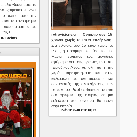
ία αξία.Θυμόμαστε το
ένα εξαιρετικό survival
nture game από την
3 και το κάνουμε μια
val παρουσίαση όπως
αξίζει.
retrovisions.gr - Compupress 15
 το review
χρόνια χωρίς το Pixel. Ε
κδήλωση.
Στα πλαίσια των 15 ετών χωρίς το
Pixel, η Compupress μέσο του Pc
ld
Master ετοίμασε ένα μοναδικό
αφιέρωμα για τους εραστές του τότε
περιοδικού.Μέσα σε όλη αυτή την
χαρά παρευρεθήκαμε και εμείς
καλεσμένοι ως αντιπρόσωποι και
συντελεστές της ολοκλήρωσης των
τευχών του Pixel σε ψηφιακή μορφή
στα γραφεία της εταιρίας σε μια
εκδήλωση που σίγουρα θα μείνει
στην ιστορία.
Κάντε κλικ στο θέμα