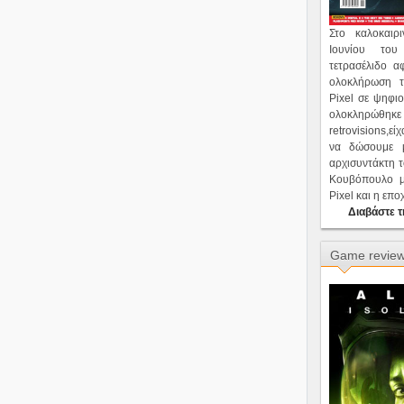
Στο καλοκαι
Ιουνίου του
τετρασέλιδο α
ολοκλήρωση 
Pixel σε ψηφι
ολοκληρώθη
retrovisions,ε
να δώσουμε μ
αρχισυντάκτη 
Κουβόπουλο μ
Pixel και η επ
Διαβάστε τ
Game revie