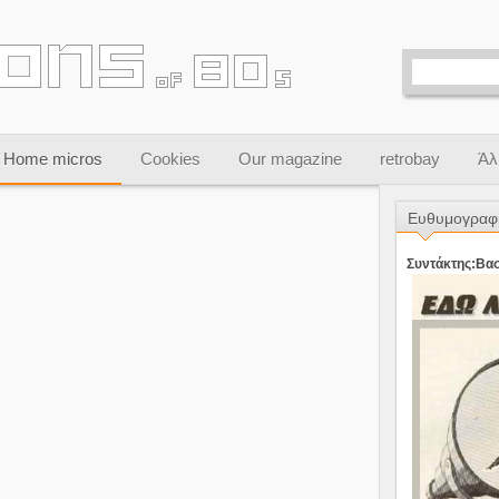
Home micros
Cookies
Our magazine
retrobay
Άλ
Ευθυμογραφ
Συντάκτης:Βα