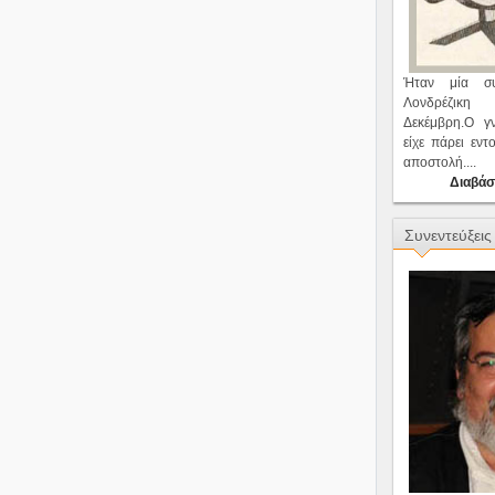
Ήταν μία συ
Λονδρέζικ
Δεκέμβρη.Ο γ
είχε πάρει εντ
αποστολή....
Διαβάσ
Συνεντεύξεις