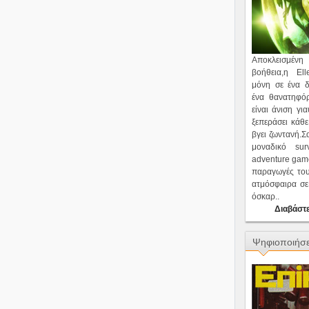
Αποκλεισμέν
βοήθεια,η Ell
μόνη σε ένα δ
ένα θανατηφό
είναι άνιση γι
ξεπεράσει κάθε
βγει ζωντανή.Σ
μοναδικό surv
adventure game
παραγωγές του
ατμόσφαιρα σε 
όσκαρ..
Διαβάστε
Ψηφιοποιήσε