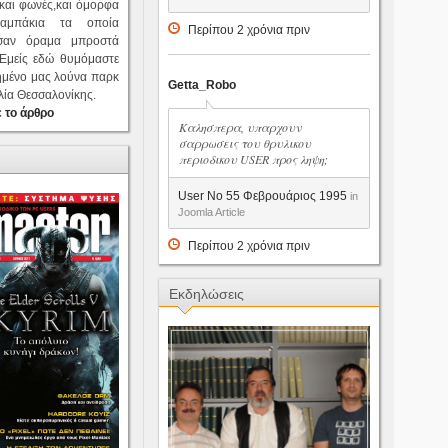
 και φωνές,και όμορφα
λαμπάκια τα οποία
Περίπου 2 χρόνια πριν
 σαν όραμα μπροστά
.Εμείς εδώ θυμόμαστε
ημένο μας λούνα παρκ
Getta_Robo
λία Θεσσαλονίκης.
 το άρθρο
Καλησπερα, υπαρχουν
σαρρωσεις του θρυλικου
περιοδικου USER προς ληψη;
User No 55 Φεβρουάριος 1995
in
Joomla Article
Περίπου 2 χρόνια πριν
Εκδηλώσεις