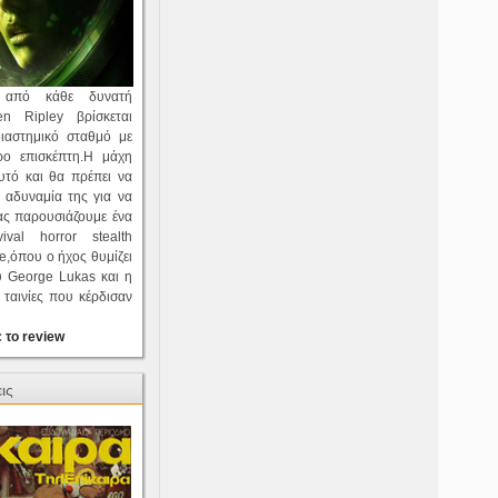
η από κάθε δυνατή
en Ripley βρίσκεται
ιαστημικό σταθμό με
ρο επισκέπτη.Η μάχη
αυτό και θα πρέπει να
 αδυναμία της για να
ας παρουσιάζουμε ένα
ival horror stealth
,όπου ο ήχος θυμίζει
 George Lukas και η
ταινίες που κέρδισαν
 το review
ις