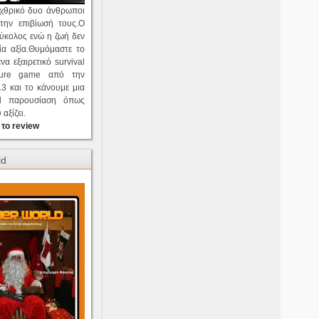
εχθρικό δυο άνθρωποι
την επιβίωσή τους.Ο
εύκολος ενώ η ζωή δεν
ία αξία.Θυμόμαστε το
ένα εξαιρετικό survival
nture game από την
3 και το κάνουμε μια
val παρουσίαση όπως
αξίζει.
 το review
ld