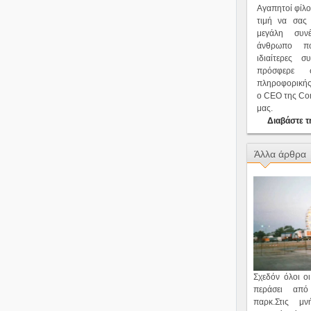
Αγαπητοί φίλο
τιμή να σας
μεγάλη συν
άνθρωπο πο
ιδιαίτερες σ
πρόσφερε
πληροφορική
ο CEO της Com
μας.
Διαβάστε τ
Άλλα άρθρα
Σχεδόν όλοι οι
περάσει απ
παρκ.Στις μ