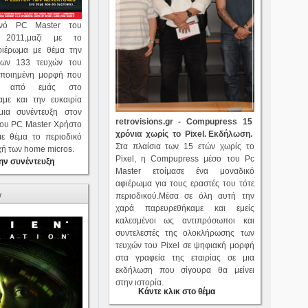
ρινό PC Master του
 2011,μαζί με το
φιέρωμα με θέμα την
των 133 τευχών του
οποιημένη μορφή που
κε από εμάς στο
ίχαμε και την ευκαιρία
ια συνέντευξη στον
retrovisions.gr - Compupress 15
του PC Master Χρήστο
χρόνια χωρίς το Pixel. Ε
κδήλωση.
ε θέμα το περιοδικό
Στα πλαίσια των 15 ετών χωρίς το
οχή των home micros.
Pixel, η Compupress μέσο του Pc
ην συνέντευξη
Master ετοίμασε ένα μοναδικό
αφιέρωμα για τους εραστές του τότε
w
περιοδικού.Μέσα σε όλη αυτή την
χαρά παρευρεθήκαμε και εμείς
καλεσμένοι ως αντιπρόσωποι και
συντελεστές της ολοκλήρωσης των
τευχών του Pixel σε ψηφιακή μορφή
στα γραφεία της εταιρίας σε μια
εκδήλωση που σίγουρα θα μείνει
στην ιστορία.
Κάντε κλικ στο θέμα