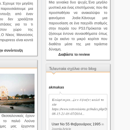
Μια γυναίκα δυο ψυχές.Ένα μεγάλο
ι..Έχουμε την μεγάλη
μυστικό,και ένας επιστήμονας που θα
 παρουσιάσουμε μια
προσπαθήσει να ανακαλύψει το
έντευξη από έναν
φαινόμενο Jodie.Κάνουμε μια
υ δεν χρειάζεται
παρουσίαση σε ένα παιχνίδι σταθμός
υστάσεις για το τι
στην πορεία του PS3.Πρόκειται να
 στον χώρο της
ζήσουμε έντονα συναισθήματα όπως
ς.Ο Νίκος Μανούσος
τα ζει εκείνο το μικρό κορίτσι που
pupress είναι κοντά
διαθέτει μέσα της μια τεράστια
δύναμη.
ην συνέντευξη
Διαβάστε το review
Τελευταία σχόλια στο blog
akmakas
Καλησπερα...Δεν έψαξες καλά το
site
https://www.retrovisions.gr/index.php/2014-
08-15-21-03-07/2014...
 Θεσσαλονικείς έχουν
ό το παλιό Λούνα
User No 55 Φεβρουάριος 1995
in
νήμες μας έρχονται
Joomla Article