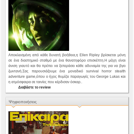
Αποκλεισμένη από κάθε δυνατή βοήθεια,η Ellen Ripley βρίσκεται μόνη
σε ένα διαστημικό σταθμό με ένα θανατηφόρο επισκέπτη.Η μάχη είναι
άνιση γιαυτό και θα πρέπει να ξεπεράσει κάθε αδυναμία της για να βγει
ζωντανή.Σας παρουσιάζουμε ένα μοναδικό survival horror stealth
adventure game,όπου ο ήχος θυμίζει παραγωγές του George Lukas και
η ατμόσφαιρα σε ταινίες που κέρδισαν όσκαρ..
Διαβάστε το review
Ψηφιοποιήσεις