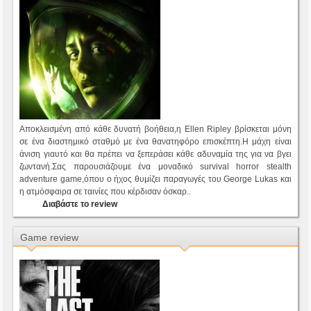
Αποκλεισμένη από κάθε δυνατή βοήθεια,η Ellen Ripley βρίσκεται μόνη
σε ένα διαστημικό σταθμό με ένα θανατηφόρο επισκέπτη.Η μάχη είναι
άνιση γιαυτό και θα πρέπει να ξεπεράσει κάθε αδυναμία της για να βγει
ζωντανή.Σας παρουσιάζουμε ένα μοναδικό survival horror stealth
adventure game,όπου ο ήχος θυμίζει παραγωγές του George Lukas και
η ατμόσφαιρα σε ταινίες που κέρδισαν όσκαρ..
Διαβάστε το review
Game review