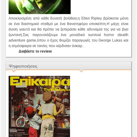
Αποκλεισμένη από κάθε δυνατή βοήθεια,η Ellen Ripley βρίσκεται μόνη
σε ένα διαστημικό σταθμό με ένα θανατηφόρο επισκέπτη.Η μάχη είναι
άνιση γιαυτό και θα πρέπει να ξεπεράσει κάθε αδυναμία της για να βγει
ζωντανή.Σας παρουσιάζουμε ένα μοναδικό survival horror stealth
adventure game,όπου ο ήχος θυμίζει παραγωγές του George Lukas και
η ατμόσφαιρα σε ταινίες που κέρδισαν όσκαρ..
Διαβάστε το review
Ψηφιοποιήσεις