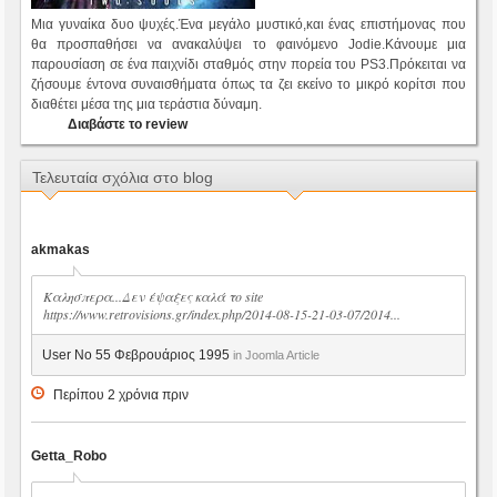
Μια γυναίκα δυο ψυχές.Ένα μεγάλο μυστικό,και ένας επιστήμονας που
θα προσπαθήσει να ανακαλύψει το φαινόμενο Jodie.Κάνουμε μια
παρουσίαση σε ένα παιχνίδι σταθμός στην πορεία του PS3.Πρόκειται να
ζήσουμε έντονα συναισθήματα όπως τα ζει εκείνο το μικρό κορίτσι που
διαθέτει μέσα της μια τεράστια δύναμη.
Διαβάστε το review
Τελευταία σχόλια στο blog
akmakas
Καλησπερα...Δεν έψαξες καλά το site
https://www.retrovisions.gr/index.php/2014-08-15-21-03-07/2014...
User No 55 Φεβρουάριος 1995
in Joomla Article
Περίπου 2 χρόνια πριν
Getta_Robo