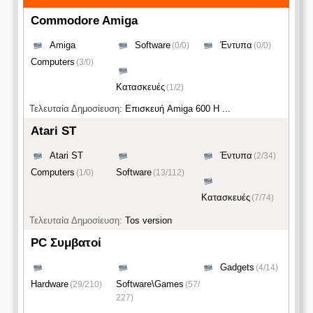
Commodore Amiga
Amiga
Software
Έντυπα
(0/0)
(0/0)
Computers
(3/0)
Κατασκευές
(1/2)
Τελευταία Δημοσίευση:
Επισκευή Amiga 600 H ...
Atari ST
Atari ST
Έντυπα
(2/34)
Computers
Software
(1/0)
(13/112)
Κατασκευές
(7/74)
Τελευταία Δημοσίευση:
Tos version
PC Συμβατοί
Gadgets
(4/14)
Hardware
Software\Games
(29/210)
(57/
227)