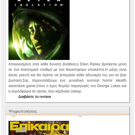
Αποκλεισμένη από κάθε δυνατή βοήθεια,η Ellen Ripley βρίσκεται μόνη
σε ένα διαστημικό σταθμό με ένα θανατηφόρο επισκέπτη.Η μάχη είναι
άνιση γιαυτό και θα πρέπει να ξεπεράσει κάθε αδυναμία της για να βγει
ζωντανή.Σας παρουσιάζουμε ένα μοναδικό survival horror stealth
adventure game,όπου ο ήχος θυμίζει παραγωγές του George Lukas και
η ατμόσφαιρα σε ταινίες που κέρδισαν όσκαρ..
Διαβάστε το review
Ψηφιοποιήσεις