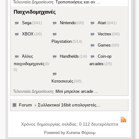
Τελευταία Δημοσίευση:
Τροποποιήσεις και αν ...
Παιχνιδομηχανές
Sega
Nintendo
Atari
(3/41)
(0/0)
(6/41)
ΧΒΟΧ
Vectrex
(2/0)
(0/0)
Playstation
(5/14)
Games
(0/0)
Άλλες
Handhelds
Coin-op
(1/4)
παιχνιδομηχανές
arcades
(0/
(2/5)
0)
Κατασκευές
(0/0)
Τελευταία Δημοσίευση:
Mini μπρελοκ arcade ...
Forum
Συλλεκτικοί 16bit υπολογιστές...
Χρόνος δημιουργίας σελίδας: 0.112 δευτερόλεπτα
Powered by
Kunena Φόρουμ