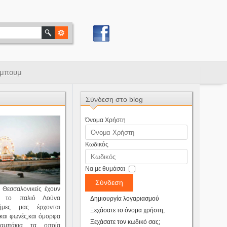
μπουμ
Σύνδεση στο blog
Όνομα Χρήστη
Κωδικός
Να με θυμάσαι
Σύνδεση
 Θεσσαλονικείς έχουν
ό το παλιό Λούνα
Δημιουργία λογαριασμού
νήμες μας έρχονται
Ξεχάσατε το όνομα χρήστη;
 και φωνές,και όμορφα
Ξεχάσατε τον κωδικό σας;
λαμπάκια τα οποία