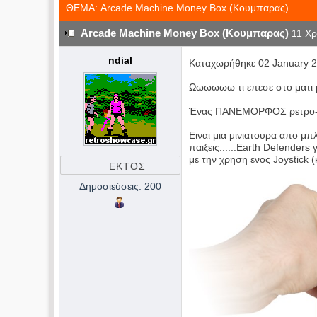
ΘΕΜΑ: Arcade Machine Money Box (Κουμπαρας)
Arcade Machine Money Box (Κουμπαρας)
11 Χρ
ndial
Καταχωρήθηκε 02 January 2
Ωωωωωω τι επεσε στο ματι 
Ένας ΠΑΝΕΜΟΡΦΟΣ ρετρο-
Ειναι μια μινιατουρα απο μπ
παιξεις......Earth Defenders 
με την χρηση ενος Joystick (
ΕΚΤΟΣ
ΣΥΝΔΕΣΗΣ
Δημοσιεύσεις: 200