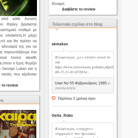
δύναμη.
Διαβάστε το review
η από κάθε δυνατή
Τελευταία σχόλια στο blog
en Ripley βρίσκεται
ιαστημικό σταθμό με
ρο επισκέπτη.Η μάχη
αυτό και θα πρέπει να
akmakas
 αδυναμία της για να
ας παρουσιάζουμε ένα
Καλησπερα...Δεν έψαξες καλά το
ival horror stealth
site
,όπου ο ήχος θυμίζει
https://www.retrovisions.gr/index.php/2014-
 George Lukas και η
08-15-21-03-07/2014...
ταινίες που κέρδισαν
User No 55 Φεβρουάριος 1995
in
 το review
Joomla Article
Περίπου 2 χρόνια πριν
ις
Getta_Robo
Καλησπερα, υπαρχουν
σαρρωσεις του θρυλικου