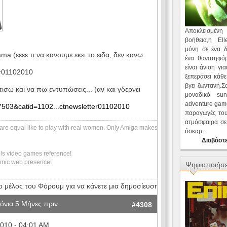
Αποκλεισμέν
βοήθεια,η Ell
μόνη σε ένα δ
ama (εεεε τι να κανουμε εκει το ειδα, δεν κανω
ένα θανατηφό
είναι άνιση γι
ter01102010
ξεπεράσει κάθε
βγει ζωντανή.Σ
ισω και να πω εντυπώσεις... (αν και γδερνει
μοναδικό surv
adventure game
503&catid=1102...ctnewsletter01102010
παραγωγές του
ατμόσφαιρα σε 
are equal like to play with real women. Only Amiga makes
όσκαρ..
Διαβάστε
ls video games reference!
amic web presence!
Ψηφιοποιήσε
ο μέλος του Φόρουμ για να κάνετε μια δημοσίευση.
όνια 5 Μήνες πριν
#4308
010 - 04:01 AM