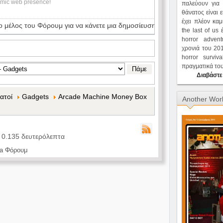
amic web presence!
παλεύουν για 
θάνατος είναι 
έχει πλέον καμ
ο μέλος του Φόρουμ για να κάνετε μια δημοσίευση.
the last of us 
horror adve
χρονιά του 201
horror survi
πραγματικά του 
Διαβάστε
ατοί
Gadgets
Arcade Machine Money Box
Another Wor
: 0.135 δευτερόλεπτα
a Φόρουμ