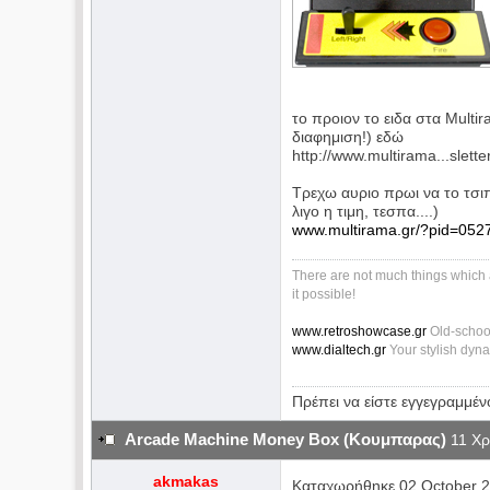
το προιον το ειδα στα Multir
διαφημιση!) εδώ
http://www.multirama...slet
Τρεχω αυριο πρωι να το τσιπ
λιγο η τιμη, τεσπα....)
www.multirama.gr/?pid=0527
There are not much things which 
it possible!
www.retroshowcase.gr
Old-schoo
www.dialtech.gr
Your stylish dyn
Πρέπει να είστε εγγεγραμμέν
Arcade Machine Money Box (Κουμπαρας)
11 Χρ
akmakas
Καταχωρήθηκε 02 October 2