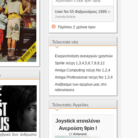
περιοδικου USER προς ληψη;
User No 55 Φεβρουάριος 1995
in
Joomla Article
Περίπου 2 χρόνια πριν
Τελευταία νέα
Ενεργοποίηση ανενεργών χρηστών
Sprite τεύχη 1,3,4,5,6,7,8,9,12
Amiga Computing τεύχη Νο 1,2,4
w
Amiga Professional τεύχη Νο 1,3,4
Ανέβασμα των αρχείων μας στο
retrovisions
Τελευταίες Αγγελίες
Joystick ατσαλένιο
Ανερούση 9pin !
( / Διάφορα)
εχθρικό δυο άνθρωποι