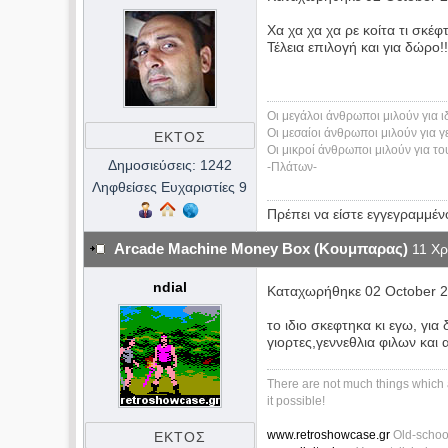
Χα χα χα χα ρε κοίτα τι σκέφτ
Τέλεια επιλογή και για δώρο!!!!
Οι μεγάλοι άνθρωποι μιλούν για ι
Οι μεσαίοι άνθρωποι μιλούν για 
ΕΚΤΟΣ
Οι μικροί άνθρωποι μιλούν για τ
ΣΥΝΔΕΣΗΣ
Δημοσιεύσεις: 1242
-Πλάτων-
Ληφθείσες Ευχαριστίες 9
Πρέπει να είστε εγγεγραμμέν
Arcade Machine Money Box (Κουμπαρας)
11 Χρ
ndial
Καταχωρήθηκε 02 October 2
το ιδιο σκεφτηκα κι εγω, για
γιορτες,γεννεθλια φιλων και
There are not much things which 
it possible!
www.retroshowcase.gr
Old-schoo
ΕΚΤΟΣ