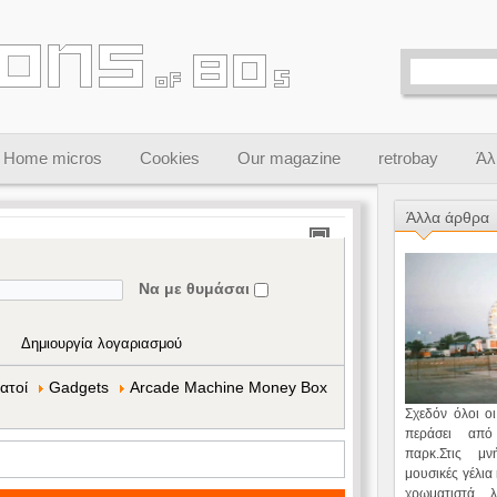
Home micros
Cookies
Our magazine
retrobay
Άλ
Άλλα άρθρα
Να με θυμάσαι
Δημιουργία λογαριασμού
ατοί
Gadgets
Arcade Machine Money Box
Σχεδόν όλοι οι
περάσει απ
παρκ.Στις μ
μουσικές γέλια
χρωματιστά 