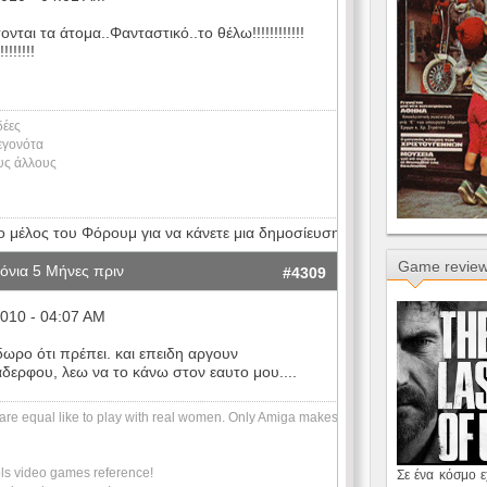
ονται τα άτομα..Φανταστικό..το θέλω!!!!!!!!!!!!
!!!!!!
δέες
γεγονότα
ους άλλους
ο μέλος του Φόρουμ για να κάνετε μια δημοσίευση.
Game revie
όνια 5 Μήνες πριν
#4309
010 - 04:07 AM
 δωρο ότι πρέπει. και επειδη αργουν
 αδερφου, λεω να το κάνω στον εαυτο μου....
are equal like to play with real women. Only Amiga makes
ls video games reference!
Σε ένα κόσμο 