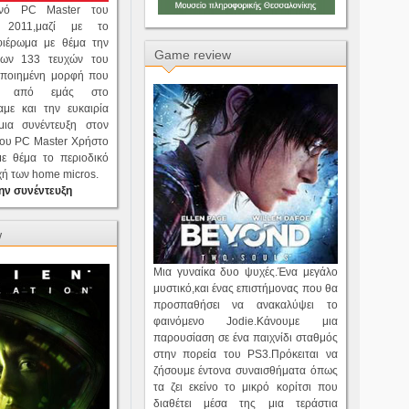
ρινό PC Master του
 2011,μαζί με το
φιέρωμα με θέμα την
Game review
των 133 τευχών του
οποιημένη μορφή που
κε από εμάς στο
ίχαμε και την ευκαιρία
ια συνέντευξη στον
του PC Master Χρήστο
ε θέμα το περιοδικό
οχή των home micros.
ην συνέντευξη
w
Μια γυναίκα δυο ψυχές.Ένα μεγάλο
μυστικό,και ένας επιστήμονας που θα
προσπαθήσει να ανακαλύψει το
φαινόμενο Jodie.Κάνουμε μια
παρουσίαση σε ένα παιχνίδι σταθμός
στην πορεία του PS3.Πρόκειται να
ζήσουμε έντονα συναισθήματα όπως
τα ζει εκείνο το μικρό κορίτσι που
διαθέτει μέσα της μια τεράστια