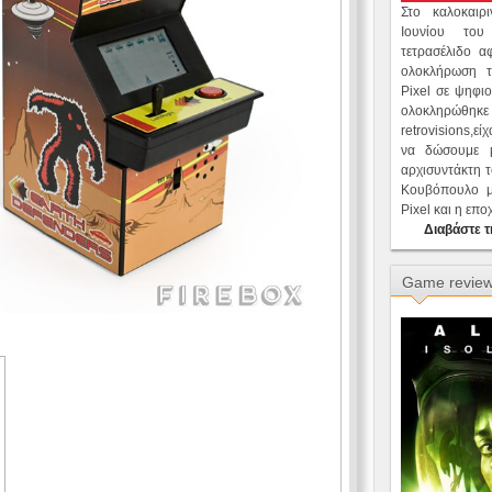
Στο καλοκαι
Ιουνίου του
τετρασέλιδο α
ολοκλήρωση 
Pixel σε ψηφι
ολοκληρώθη
retrovisions,ε
να δώσουμε μ
αρχισυντάκτη 
Κουβόπουλο μ
Pixel και η επ
Διαβάστε τ
Game revie