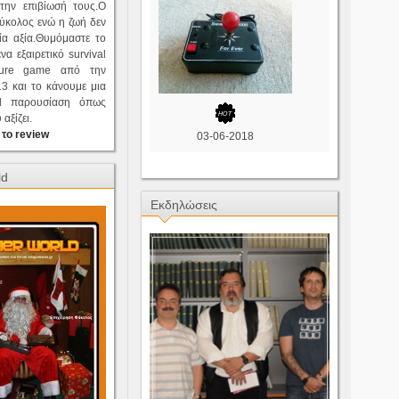
την επιβίωσή τους.Ο
εύκολος ενώ η ζωή δεν
ία αξία.Θυμόμαστε το
ένα εξαιρετικό survival
nture game από την
3 και το κάνουμε μια
val παρουσίαση όπως
αξίζει.
 το review
03-06-2018
ld
Εκδηλώσεις