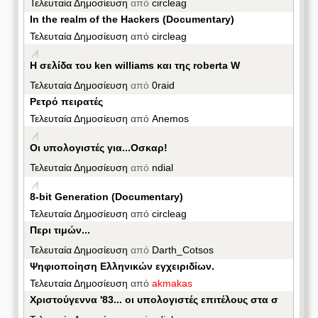
Τελευταία Δημοσίευση
από
circleag
In the realm of the Hackers (Documentary)
Τελευταία Δημοσίευση
από
circleag
Η σελίδα του ken williams και της roberta W
Τελευταία Δημοσίευση
από
0raid
Ρετρό πειρατές
Τελευταία Δημοσίευση
από
Anemos
Οι υπολογιστές για...Οσκαρ!
Τελευταία Δημοσίευση
από
ndial
8-bit Generation (Documentary)
Τελευταία Δημοσίευση
από
circleag
Περι τιμών...
Τελευταία Δημοσίευση
από
Darth_Cotsos
Ψηφιοποίηση Ελληνικών εγχειριδίων.
Τελευταία Δημοσίευση
από
akmakas
Χριστούγεννα '83... οι υπολογιστές επιτέλους στα σ