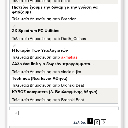
Τελευταία Δημοσίευση
από
ndial
Πιστεύω έχουμε την δύναμη κ την γνώση να
φτιάξουμε
Τελευταία Δημοσίευση
από
Brandon
ZX Spectrum PC Utilities
Τελευταία Δημοσίευση
από
Darth_Cotsos
Η Ιστορία Των Υπολογιστών
Τελευταία Δημοσίευση
από
akmakas
Aλλο ένα link για δωρεάν προγράμματα...
Τελευταία Δημοσίευση
από
sinclair_jim
Technica (Νεα Ιωνια,ΑΘηνα)
Τελευταία Δημοσίευση
από
Bronski Beat
ΚΥΒΟΣ computers (Λ. Βουλιαγμένης,Αθήνα)
Τελευταία Δημοσίευση
από
Bronski Beat
1
2
3
Σελίδα: