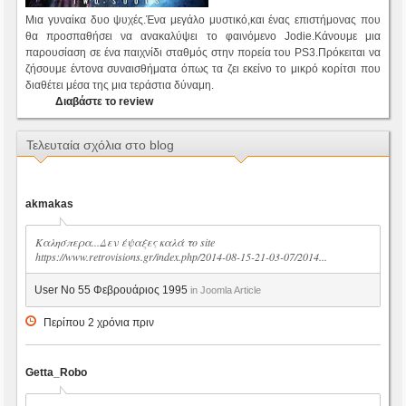
Μια γυναίκα δυο ψυχές.Ένα μεγάλο μυστικό,και ένας επιστήμονας που
θα προσπαθήσει να ανακαλύψει το φαινόμενο Jodie.Κάνουμε μια
παρουσίαση σε ένα παιχνίδι σταθμός στην πορεία του PS3.Πρόκειται να
ζήσουμε έντονα συναισθήματα όπως τα ζει εκείνο το μικρό κορίτσι που
διαθέτει μέσα της μια τεράστια δύναμη.
Διαβάστε το review
Τελευταία σχόλια στο blog
akmakas
Καλησπερα...Δεν έψαξες καλά το site
https://www.retrovisions.gr/index.php/2014-08-15-21-03-07/2014...
User No 55 Φεβρουάριος 1995
in Joomla Article
Περίπου 2 χρόνια πριν
Getta_Robo