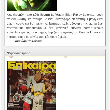
Αποκλεισμένη από κάθε δυνατή βοήθεια,η Ellen Ripley βρίσκεται μόνη
σε ένα διαστημικό σταθμό με ένα θανατηφόρο επισκέπτη.Η μάχη είναι
άνιση γιαυτό και θα πρέπει να ξεπεράσει κάθε αδυναμία της για να βγει
ζωντανή.Σας παρουσιάζουμε ένα μοναδικό survival horror stealth
adventure game,όπου ο ήχος θυμίζει παραγωγές του George Lukas και
η ατμόσφαιρα σε ταινίες που κέρδισαν όσκαρ..
Διαβάστε το review
Ψηφιοποιήσεις