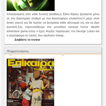
Αποκλεισμένη από κάθε δυνατή βοήθεια,η Ellen Ripley βρίσκεται μόνη
σε ένα διαστημικό σταθμό με ένα θανατηφόρο επισκέπτη.Η μάχη είναι
άνιση γιαυτό και θα πρέπει να ξεπεράσει κάθε αδυναμία της για να βγει
ζωντανή.Σας παρουσιάζουμε ένα μοναδικό survival horror stealth
adventure game,όπου ο ήχος θυμίζει παραγωγές του George Lukas και
η ατμόσφαιρα σε ταινίες που κέρδισαν όσκαρ..
Διαβάστε το review
Ψηφιοποιήσεις