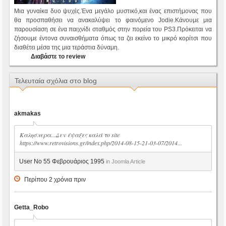
Μια γυναίκα δυο ψυχές.Ένα μεγάλο μυστικό,και ένας επιστήμονας που
θα προσπαθήσει να ανακαλύψει το φαινόμενο Jodie.Κάνουμε μια
παρουσίαση σε ένα παιχνίδι σταθμός στην πορεία του PS3.Πρόκειται να
ζήσουμε έντονα συναισθήματα όπως τα ζει εκείνο το μικρό κορίτσι που
διαθέτει μέσα της μια τεράστια δύναμη.
Διαβάστε το review
Τελευταία σχόλια στο blog
akmakas
Καλησπερα...Δεν έψαξες καλά το site
https://www.retrovisions.gr/index.php/2014-08-15-21-03-07/2014...
User No 55 Φεβρουάριος 1995
in Joomla Article
Περίπου 2 χρόνια πριν
Getta_Robo