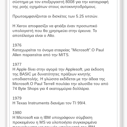
σύστημα με τον επεξεργαστή 8008 για την καταγραφή
της ροής οχημάτων στους αυτοκινητοδρόμους.
Πρωτοεμφανίζονται οι δισκέτες των 5.25 ιντσών.
Η Xerox αποφασίζει να φτιάξει έναν προσωπικό
υπολογιστή που θα χρησιμεύει στην έρευνα. Το
αποτέλεσμα είναι ο Alto.
1976
Καταχωρείται το όνομα εταιρείας "Microsoft".Ο Paul
Allen παραιτείται από την MITS.
1977
Η Apple δίνει στην αγορά την Applesoft, μια έκδοση
της BASIC με δυνατότητες πράξεων κινητής
υποδιαστολής. Η γλώσσα εκδίδεται με την άδεια της
Microsoft.Ο Paul Terrell πουλάει την αλυσίδα του από
74 Byte Shops για 4 εκατομμύρια δολλάρια.
1979
Η Texas Instruments διανέμει τον TI 99/4.
1980
Η Microsoft και η IBM υπογράφουν σύμβαση
προκειμένου η MS να υλοποιήσει συγκεκριμένα