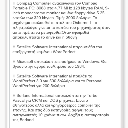
Η Compaq Computer ανακοινώνει τον Compaq
Portable PC: 8088 στα 4.77 MHz 128 kbytes RAM, 9-
inch monochrome monitor και ένα floppy drive 5.25
ιντσών των 320 kbytes. Τιμή: 3000 δολάρια. Το
μηχάνημα ακολουθεί το στυλ του Osborne I: το
πληκτρολόγιο γίνεται το καπάκι του μηχανήματος όταν
αυτό πρέπει να μεταφερθεί.Όταν αφαιρεθεί
αποκαλύπτεται το drive και η οθόνη
Η Satellite Software International παρουσιάζει τον
επεξεργαστή κειμένου WordPerfect
Η Microsoft αποκαλύπτει επισήμως τα Windows. Θα
βγουν στην αγορά τονΑπρίλιο του 1984.
Η Satellite Software International πουλάει το
WordPerfect 3.0 για 500 δολλάρια και το Personal
WordPerfect για 200 δολάρια.
Η Borland International αποκαλύπτει την Turbo
Pascal για CP/M και DOS μηχανές. Είναι ο
φθηνότερος αλλά και γρηγορότερος compiler της
εποχής. Και στις δύο κατηγορίες αφήνει τους
ανταγωνιστές 10 χρόνια πίσω. Αρχίζει η αυτοκρατορία
της Borland.