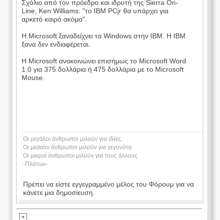
Σχόλιο από τον πρόεδρο και ιδρυτή της Sierra On-
Line, Ken Williams: "το IBM PCjr θα υπάρχει για
αρκετό καιρό ακόμα".
Η Microsoft ξαναδείχνει τα Windows στην IBM. Η IBM
ξανα δεν ενδιαφέρεται.
Η Microsoft ανακοινώνει επισήμως το Microsoft Word
1.0 για 375 δολλάρια ή 475 δολλάρια με το Microsoft
Mouse.
Οι μεγάλοι άνθρωποι μιλούν για ιδέες
Οι μεσαίοι άνθρωποι μιλούν για γεγονότα
Οι μικροί άνθρωποι μιλούν για τους άλλους
-Πλάτων-
Πρέπει να είστε εγγεγραμμένο μέλος του Φόρουμ για να
κάνετε μια δημοσίευση.