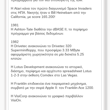
προγράμματα για τον νέο υπολογιστή της IBM.
Η Atari κάνει τον πρώτο διαγωνισμό Space Invaders
στις ΗΠΑ. Νικητής ήταν ο Bill Heinebam από την
California, με score 165.200!
1981
Η Ashton-Tate διαθέτει την dBASE II, το περίφημο
πρόγραμμα για βάσεις δεδομένων.
1982
Η Drivetec ανακοινώνει το Drivetec 320
Superminifloppy, που προσφέρει 3.33 MByte
αφορμάριστη χωρητικότητα σε μία δισκέτα 5.25
ιντσών.
Η Lotus Development ανακοινώνει το ιστορικό,
διάσημο, περίφημο και αρχέτυπο spreadsheet Lotus
1-2-3 στην έκθεση Comdex στο Las Vegas.
Η Franklin επιδεικνύει ένα πειραματικό μηχάνημα,
συμβατό με την σειρά Apple II: τον Franklin Ace 1200.
Η VisiCorp ανακοινώνει το γραφικό περιβάλλον
VisiOn.