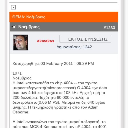
ΘΕΜΑ: Νοέμβριος
Νοέμβριος
#1233
ΕΚΤΟΣ ΣΥΝΔΕΣΗΣ
akmakas
Δημοσιεύσεις: 1242
Καταχωρήθηκε 03 February 2011 - 06:29 PM
1971
Νοέμβριος
Η Intel κατασκευάζει το chip 4004 -- τον πρώτο
μικροεπεξεργαστή(microprocessor).Ο 4004 είχε data
bus των 4-bit και έτρεχε στα 108 kHz.Αρχική τιμή τα
200 δολλάρια. Ταχύτητα 60.000 εντολές το
δευτερόλεπτο(0.06 MIPS). Μπορεί να δει 640 bytes
μνήμης. Η τεκμηρίωση γράφτηκε από τον Adam
Osborne.
Η Intel ανακοινώνει τον πρώτο μικροϋπολογιστή, το
σύστημα MCS-4.Χρησιμοποιεί τον μP 4004, το 4001