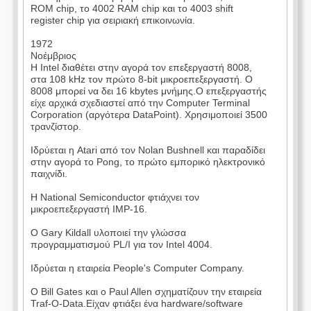
ROM chip, το 4002 RAM chip και το 4003 shift
register chip για σειριακή επικοινωνία.
1972
Νοέμβριος
Η Intel διαθέτει στην αγορά τον επεξεργαστή 8008,
στα 108 kHz τον πρώτο 8-bit μικροεπεξεργαστή. Ο
8008 μπορεί να δει 16 kbytes μνήμης.Ο επεξεργαστής
είχε αρχικά σχεδιαστεί από την Computer Terminal
Corporation (αργότερα DataPoint). Χρησιμοποιεί 3500
τρανζίστορ.
Ιδρύεται η Atari από τον Nolan Bushnell και παραδίδει
στην αγορά το Pong, το πρώτο εμπορικό ηλεκτρονικό
παιχνίδι.
Η National Semiconductor φτιάχνει τον
μικροεπεξεργαστή IMP-16.
Ο Gary Kildall υλοποιεί την γλώσσα
προγραμματισμού PL/I για τον Intel 4004.
Ιδρύεται η εταιρεία People's Computer Company.
Ο Bill Gates και ο Paul Allen σχηματίζουν την εταιρεία
Traf-O-Data.Είχαν φτιάξει ένα hardware/software