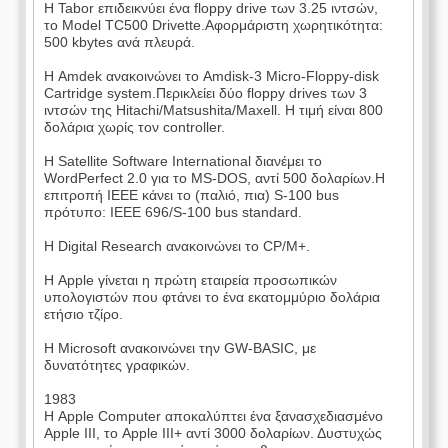
Η Tabor επιδεικνύει ένα floppy drive των 3.25 ιντσών,
το Model TC500 Drivette.Αφορμάριστη χωρητικότητα:
500 kbytes ανά πλευρά.
Η Amdek ανακοινώνει το Amdisk-3 Micro-Floppy-disk
Cartridge system.Περικλείει δύο floppy drives των 3
ιντσών της Hitachi/Matsushita/Maxell. Η τιμή είναι 800
δολάρια χωρίς τον controller.
Η Satellite Software International διανέμει το
WordPerfect 2.0 για το MS-DOS, αντί 500 δολαρίων.Η
επιτροπή IEEE κάνει το (παλιό, πια) S-100 bus
πρότυπο: IEEE 696/S-100 bus standard.
Η Digital Research ανακοινώνει το CP/M+.
Η Apple γίνεται η πρώτη εταιρεία προσωπικών
υπολογιστών που φτάνει το ένα εκατομμύριο δολάρια
ετήσιο τζίρο.
Η Microsoft ανακοινώνει την GW-BASIC, με
δυνατότητες γραφικών.
1983
Η Apple Computer αποκαλύπτει ένα ξανασχεδιασμένο
Apple III, το Apple III+ αντί 3000 δολαρίων. Δυστυχώς