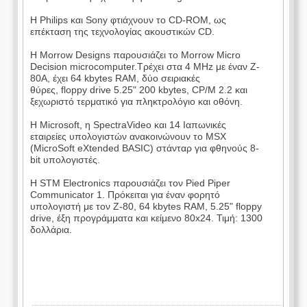
H Philips και Sony φτιάχνουν το CD-ROM, ως
επέκταση της τεχνολογίας ακουστικών CD.
Η Morrow Designs παρουσιάζει το Morrow Micro
Decision microcomputer.Τρέχει στα 4 MHz με έναν Z-
80A, έχει 64 kbytes RAM, δύο σειριακές
θύρες, floppy drive 5.25" 200 kbytes, CP/M 2.2 και
ξεχωριστό τερματικό για πληκτρολόγιο και οθόνη.
Η Microsoft, η SpectraVideo και 14 Ιαπωνικές
εταιρείες υπολογιστών ανακοινώνουν το MSX
(MicroSoft eXtended BASIC) στάνταρ για φθηνούς 8-
bit υπολογιστές.
Η STM Electronics παρουσιάζει τον Pied Piper
Communicator 1. Πρόκειται για έναν φορητό
υπολογιστή με τον Z-80, 64 kbytes RAM, 5.25" floppy
drive, έξη προγράμματα και κείμενο 80x24. Τιμή: 1300
δολλάρια.