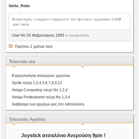
Getta_Robo
Καλησπερα, υπαρχουν σαρρωσεις του θρυλικου περιοδικου USER
προς ληψη;
User No 55 Φεβρουάριος 1995
in Joomla Article
Περίπου 2 χρόνια πριν
Τελευταία νέα
Ενεργοποίηση ανενεργών χρηστών
Sprite τεύχη 1,3,4,5,6,7,8,9,12
Amiga Computing τεύχη Νο 1,2,4
Amiga Professional τεύχη Νο 1,3,4
Ανέβασμα των αρχείων μας στο retrovisions
Τελευταίες Αγγελίες
Joystick ατσαλένιο Ανερούση 9pin !