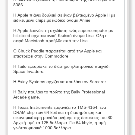
8086.
Η Apple πιάνει δουλειά σε έναν βελτιωμένο Apple II με
ειδικευμένα chips,με κωδικό όνομα Annie.
Η Apple ξεκινάει τη σχεδίαση ενός supercomputer με
bit-sliced αρχιτεκτονική.Κωδικό όνομα Lisa. Ολη η
σειρά Macintosh προήλθε από την Lisa.
Ο Chuck Peddle παραιτείται από την Apple και
επιστρέφει στην Commodore.
Η Taito εφευρίσκει το διάσημο ηλεκτρονικό παιχνίδι
Space Invaders.
Η Exidy Systems αρχίζει να πουλάει τον Sorcerer.
Η Bally πουλάει το πρώτο της Bally Professional
Arcade game.
Η Texas Instruments εμφανίζει το TMS-4164, ένα
DRAM chip των 64 kbit και τη διασημότερη και
οικονομικότερη μονάδα μνήμης της δεκαετίας του'80.
Αρχική τιμή τα 125 δολλάρια. Για 64 kbyte, η τιμή
γινόταν φυσικά 1000 δολλάρια.