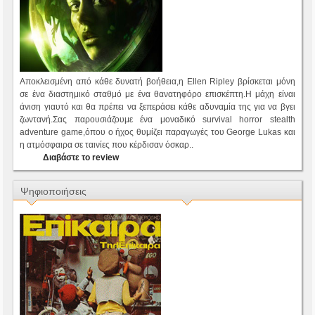
Αποκλεισμένη από κάθε δυνατή βοήθεια,η Ellen Ripley βρίσκεται μόνη
σε ένα διαστημικό σταθμό με ένα θανατηφόρο επισκέπτη.Η μάχη είναι
άνιση γιαυτό και θα πρέπει να ξεπεράσει κάθε αδυναμία της για να βγει
ζωντανή.Σας παρουσιάζουμε ένα μοναδικό survival horror stealth
adventure game,όπου ο ήχος θυμίζει παραγωγές του George Lukas και
η ατμόσφαιρα σε ταινίες που κέρδισαν όσκαρ..
Διαβάστε το review
Ψηφιοποιήσεις