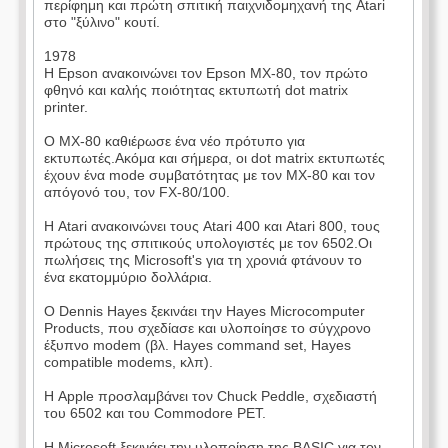
περίφημη και πρώτη σπιτική παιχνιδομηχανή της Atari
στο "ξύλινο" κουτί.
1978
Η Epson ανακοινώνει τον Epson MX-80, τον πρώτο
φθηνό και καλής ποιότητας εκτυπωτή dot matrix
printer.
Ο MX-80 καθιέρωσε ένα νέο πρότυπο για
εκτυπωτές.Ακόμα και σήμερα, οι dot matrix εκτυπωτές
έχουν ένα mode συμβατότητας με τον MX-80 και τον
απόγονό του, τον FX-80/100.
Η Atari ανακοινώνει τους Atari 400 και Atari 800, τους
πρώτους της σπιτικούς υπολογιστές με τον 6502.Οι
πωλήσεις της Microsoft's για τη χρονιά φτάνουν το
ένα εκατομμύριο δολλάρια.
Ο Dennis Hayes ξεκινάει την Hayes Microcomputer
Products, που σχεδίασε και υλοποίησε το σύγχρονο
έξυπνο modem (βλ. Hayes command set, Hayes
compatible modems, κλπ).
Η Apple προσλαμβάνει τον Chuck Peddle, σχεδιαστή
του 6502 και του Commodore PET.
Η Microsoft ξεκινάει την υλοποίηση της BASIC για τον