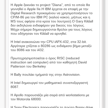
Η Apple ξεκινάει το project "Diana", από το οποίο θα
γεννηθεί ο Apple IIe.Η IBM έρχεται σε επαφή με την
Digital Research προκειμένου να χρησιμοποιήσουν το
CP/M-86 για τον IBM PC (καλού κακού, μήπως και η
MS τους αφήσει στα κρύα του λουτρού).Ο Gary Kildall
δεν εκδηλώνει ενδιαφέρον για δικούς του λόγους.
Μέχρι σήμερα δημιουργούνται θρύλοι για τους λόγους
που οδήγησαν τον Kildall να αρνηθεί.
Η Intel ανακοινώνει την CPU iAPX-432, στα 32-bit.
Αργότερα χτίζεται ο 80286 ως ενδιάμεσο βήμα μεταξύ
του 8086 και του i432.
Πρωτοχρησιμοποιείται ο όρος RISC (reduced
instruction set computer) από τον καθηγητή David
Patterson του Berkeley
Η Bally πουλάει τμήματά της στην Astrovision.
Η Intel δημιουργεί τον μαθηματικό συνεπεξεργαστή
8087.
Η Apollo παρουσιάζει μία σειρά από workstations με
τον Motorola 68000.
Η Sony Electronics παρουσιάζει το πρώτο floppy drive