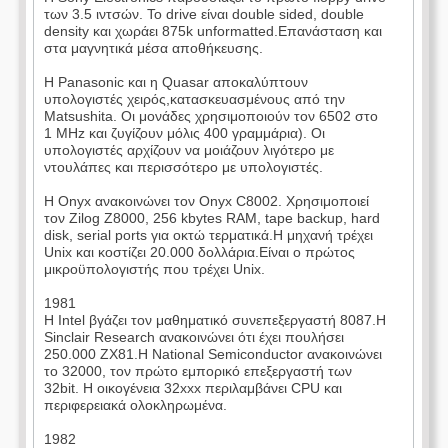
των 3.5 ιντσών. Το drive είναι double sided, double
density και χωράει 875k unformatted.Επανάσταση και
στα μαγνητικά μέσα αποθήκευσης.
Η Panasonic και η Quasar αποκαλύπτουν
υπολογιστές χειρός,κατασκευασμένους από την
Matsushita. Οι μονάδες χρησιμοποιούν τον 6502 στο
1 MHz και ζυγίζουν μόλις 400 γραμμάρια). Οι
υπολογιστές αρχίζουν να μοιάζουν λιγότερο με
ντουλάπες και περισσότερο με υπολογιστές.
Η Onyx ανακοινώνει τον Onyx C8002. Χρησιμοποιεί
τον Zilog Z8000, 256 kbytes RAM, tape backup, hard
disk, serial ports για οκτώ τερματικά.Η μηχανή τρέχει
Unix και κοστίζει 20.000 δολλάρια.Είναι ο πρώτος
μικροϋπολογιστής που τρέχει Unix.
1981
Η Intel βγάζει τον μαθηματικό συνεπεξεργαστή 8087.Η
Sinclair Research ανακοινώνει ότι έχει πουλήσει
250.000 ZX81.Η National Semiconductor ανακοινώνει
το 32000, τον πρώτο εμπορικό επεξεργαστή των
32bit. Η οικογένεια 32xxx περιλαμβάνει CPU και
περιφερειακά ολοκληρωμένα.
1982