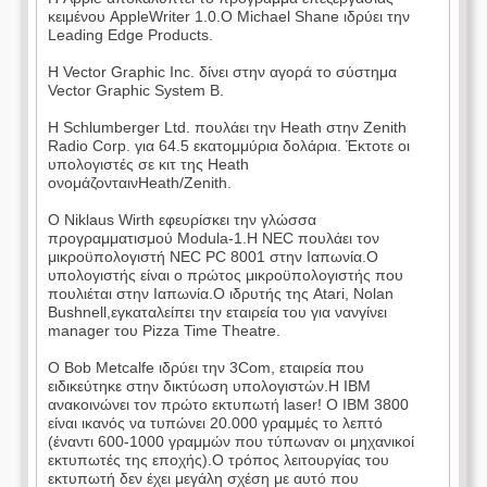
κειμένου AppleWriter 1.0.Ο Michael Shane ιδρύει την
Leading Edge Products.
Η Vector Graphic Inc. δίνει στην αγορά το σύστημα
Vector Graphic System B.
Η Schlumberger Ltd. πουλάει την Heath στην Zenith
Radio Corp. για 64.5 εκατομμύρια δολάρια. Έκτοτε οι
υπολογιστές σε κιτ της Heath
ονομάζονταινHeath/Zenith.
Ο Niklaus Wirth εφευρίσκει την γλώσσα
προγραμματισμού Modula-1.Η NEC πουλάει τον
μικροϋπολογιστή NEC PC 8001 στην Ιαπωνία.Ο
υπολογιστής είναι ο πρώτος μικροϋπολογιστής που
πουλιέται στην Ιαπωνία.Ο ιδρυτής της Atari, Nolan
Bushnell,εγκαταλείπει την εταιρεία του για νανγίνει
manager του Pizza Time Theatre.
Ο Bob Metcalfe ιδρύει την 3Com, εταιρεία που
ειδικεύτηκε στην δικτύωση υπολογιστών.Η IBM
ανακοινώνει τον πρώτο εκτυπωτή laser! Ο IBM 3800
είναι ικανός να τυπώνει 20.000 γραμμές το λεπτό
(έναντι 600-1000 γραμμών που τύπωναν οι μηχανικοί
εκτυπωτές της εποχής).Ο τρόπος λειτουργίας του
εκτυπωτή δεν έχει μεγάλη σχέση με αυτό που