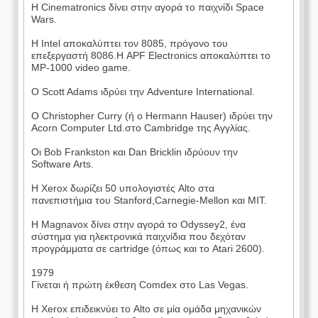
Η Cinematronics δίνει στην αγορά το παιχνίδι Space
Wars.
Η Intel αποκαλύπτει τον 8085, πρόγονο του
επεξεργαστή 8086.Η APF Electronics αποκαλύπτει το
MP-1000 video game.
Ο Scott Adams ιδρύει την Adventure International.
Ο Christopher Curry (ή ο Hermann Hauser) ιδρύει την
Acorn Computer Ltd.στο Cambridge της Αγγλίας.
Οι Bob Frankston και Dan Bricklin ιδρύουν την
Software Arts.
Η Xerox δωρίζει 50 υπολογιστές Alto στα
πανεπιστήμια του Stanford,Carnegie-Mellon και MIT.
Η Magnavox δίνει στην αγορά το Odyssey2, ένα
σύστημα για ηλεκτρονικά παιχνίδια που δεχόταν
προγράμματα σε cartridge (όπως και το Atari 2600).
1979
Γίνεται ή πρώτη έκθεση Comdex στο Las Vegas.
Η Xerox επιδεικνύει το Alto σε μία ομάδα μηχανικών