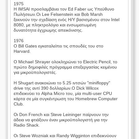
1975
Η IMSAI προσλαμβάνει τον Ed Faber ως Υπεύθυνο
Πωλήσεων.Οι Lee Felsenstein και Bob Marsh
ξεκινούν την σχεδίαση ενός Η/Υ βασισμένου στον Intel
8080, με πληκτρολόγιο και ενσωματωμένη
δυνατότητα έγχρωμης απεικόνισης.
1976
Ο Bill Gates εγκαταλείπει τις σπουδές του στο
Harvard.
Ο Michael Shrayer ολοκληρώνει το Electric Pencil, το
πρώτο δημοφιλές πρόγραμμα επεξεργασίας κειμένου
για μικροϋπολογιστές.
Η Shugart ανακοιώνει το 5.25 ιντσών "minifloppy"
drive της αντί 390 δολλαρίων.Ο Dick Wilcox
επιδεικνύει το Alpha Micro του, μία multi-user CPU
κάρτα σε μία συγκέντρωση του Homebrew Computer
Club.
Οι Don French και Steve Leininger παίρνουν την
άδεια να φτιάξουν έναν μικροϋπολογιστή για την
Radio Shack.
Οι Steve Wozniak και Randy Wigginton επιδεικνύουν