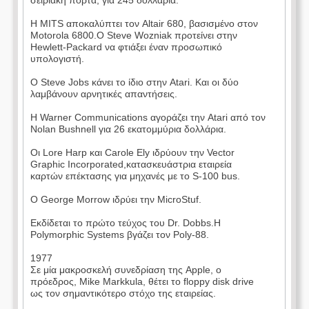
σειριακή πόρτα, για 245 δολλάρια.
Η MITS αποκαλύπτει τον Altair 680, βασισμένο στον
Motorola 6800.Ο Steve Wozniak προτείνει στην
Hewlett-Packard να φτιάξει έναν προσωπικό
υπολογιστή.
Ο Steve Jobs κάνει το ίδιο στην Atari. Και οι δύο
λαμβάνουν αρνητικές απαντήσεις.
Η Warner Communications αγοράζει την Atari από τον
Nolan Bushnell για 26 εκατομμύρια δολλάρια.
Οι Lore Harp και Carole Ely ιδρύουν την Vector
Graphic Incorporated,κατασκευάστρια εταιρεία
καρτών επέκτασης για μηχανές με το S-100 bus.
Ο George Morrow ιδρύει την MicroStuf.
Εκδίδεται το πρώτο τεύχος του Dr. Dobbs.Η
Polymorphic Systems βγάζει τον Poly-88.
1977
Σε μία μακροσκελή συνεδρίαση της Apple, ο
πρόεδρος, Mike Markkula, θέτει το floppy disk drive
ως τον σημαντικότερο στόχο της εταιρείας.