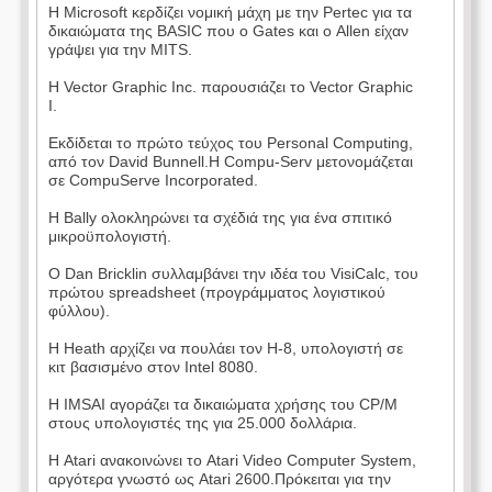
Η Microsoft κερδίζει νομική μάχη με την Pertec για τα
δικαιώματα της BASIC που ο Gates και ο Allen είχαν
γράψει για την MITS.
Η Vector Graphic Inc. παρουσιάζει το Vector Graphic
I.
Εκδίδεται το πρώτο τεύχος του Personal Computing,
από τον David Bunnell.Η Compu-Serv μετονομάζεται
σε CompuServe Incorporated.
Η Bally ολοκληρώνει τα σχέδιά της για ένα σπιτικό
μικροϋπολογιστή.
Ο Dan Bricklin συλλαμβάνει την ιδέα του VisiCalc, του
πρώτου spreadsheet (προγράμματος λογιστικού
φύλλου).
Η Heath αρχίζει να πουλάει τον H-8, υπολογιστή σε
κιτ βασισμένο στον Intel 8080.
Η IMSAI αγοράζει τα δικαιώματα χρήσης του CP/M
στους υπολογιστές της για 25.000 δολλάρια.
Η Atari ανακοινώνει το Atari Video Computer System,
αργότερα γνωστό ως Atari 2600.Πρόκειται για την