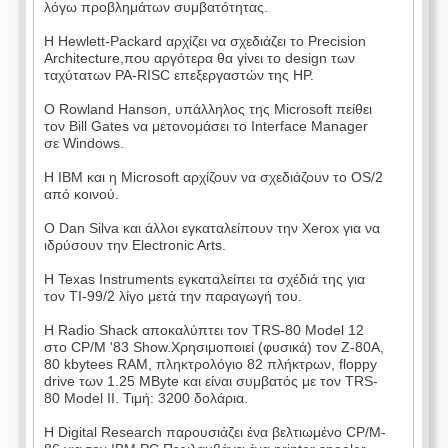
λόγω προβλημάτων συμβατότητας.
Η Hewlett-Packard αρχίζει να σχεδιάζει το Precision
Architecture,που αργότερα θα γίνει το design των
ταχύτατων PA-RISC επεξεργαστών της HP.
Ο Rowland Hanson, υπάλληλος της Microsoft πείθει
τον Bill Gates να μετονομάσει το Interface Manager
σε Windows.
Η IBM και η Microsoft αρχίζουν να σχεδιάζουν το OS/2
από κοινού.
Ο Dan Silva και άλλοι εγκαταλείπουν την Xerox για να
ιδρύσουν την Electronic Arts.
Η Texas Instruments εγκαταλείπει τα σχέδιά της για
τον TI-99/2 λίγο μετά την παραγωγή του.
Η Radio Shack αποκαλύπτει τον TRS-80 Model 12
στο CP/M '83 Show.Χρησιμοποιεί (φυσικά) τον Z-80A,
80 kbytees RAM, πληκτρολόγιο 82 πλήκτρων, floppy
drive των 1.25 MByte και είναι συμβατός με τον TRS-
80 Model II. Τιμή: 3200 δολάρια.
Η Digital Research παρουσιάζει ένα βελτιωμένο CP/M-