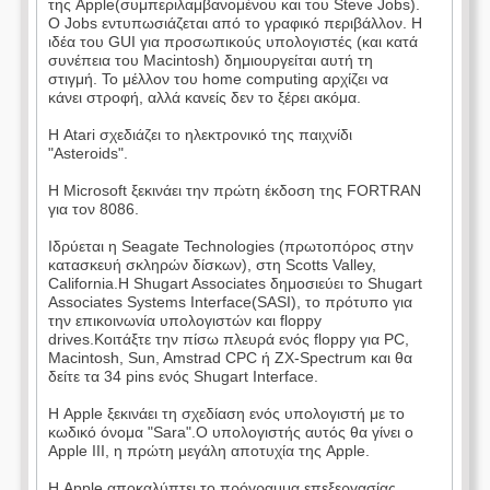
της Apple(συμπεριλαμβανομένου και του Steve Jobs).
Ο Jobs εντυπωσιάζεται από το γραφικό περιβάλλον. Η
ιδέα του GUI για προσωπικούς υπολογιστές (και κατά
συνέπεια του Macintosh) δημιουργείται αυτή τη
στιγμή. Το μέλλον του home computing αρχίζει να
κάνει στροφή, αλλά κανείς δεν το ξέρει ακόμα.
Η Atari σχεδιάζει το ηλεκτρονικό της παιχνίδι
"Asteroids".
Η Microsoft ξεκινάει την πρώτη έκδοση της FORTRAN
για τον 8086.
Ιδρύεται η Seagate Technologies (πρωτοπόρος στην
κατασκευή σκληρών δίσκων), στη Scotts Valley,
California.Η Shugart Associates δημοσιεύει το Shugart
Associates Systems Interface(SASI), το πρότυπο για
την επικοινωνία υπολογιστών και floppy
drives.Κοιτάξτε την πίσω πλευρά ενός floppy για PC,
Macintosh, Sun, Amstrad CPC ή ZX-Spectrum και θα
δείτε τα 34 pins ενός Shugart Interface.
Η Apple ξεκινάει τη σχεδίαση ενός υπολογιστή με το
κωδικό όνομα "Sara".Ο υπολογιστής αυτός θα γίνει ο
Apple III, η πρώτη μεγάλη αποτυχία της Apple.
Η Apple αποκαλύπτει το πρόγραμμα επεξεργασίας