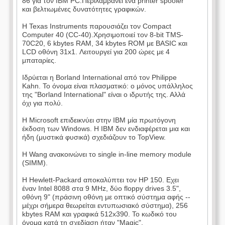
86 για τον IBM PC.Περιλαμβάνει ένα printer spooler
και βελτιωμένες δυνατότητες γραφικών.
Η Texas Instruments παρουσιάζει τον Compact
Computer 40 (CC-40).Χρησιμοποιεί τον 8-bit TMS-
70C20, 6 kbytes RAM, 34 kbytes ROM με BASIC και
LCD οθόνη 31x1. Λειτουργεί για 200 ώρες με 4
μπαταρίες.
Ιδρύεται η Borland International από τον Philippe
Kahn. Το όνομα είναι πλασματικό: ο μόνος υπάλληλος
της "Borland International" είναι ο ιδρυτής της. Αλλά
όχι για πολύ.
Η Microsoft επιδεικνύει στην IBM μία πρωτόγονη
έκδοση των Windows. Η IBM δεν ενδιαφέρεται μια και
ήδη (μυστικά φυσικά) σχεδιάζουν το TopView.
Η Wang ανακοινώνει το single in-line memory module
(SIMM).
Η Hewlett-Packard αποκαλύπτει τον HP 150. Εχει
έναν Intel 8088 στα 9 MHz, δύο floppy drives 3.5",
οθόνη 9" (πράσινη οθόνη με οπτικό σύστημα αφής --
μέχρι σήμερα θεωρείται εντυπωσιακό σύστημα), 256
kbytes RAM και γραφικά 512x390. Το κωδικό του
όνομα κατά τη σχεδίαση ήταν "Magic".