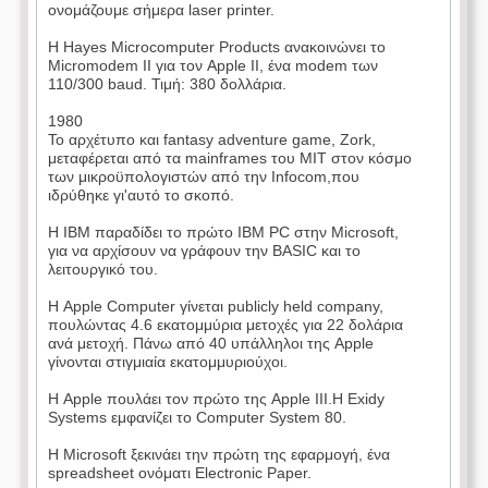
ονομάζουμε σήμερα laser printer.
Η Hayes Microcomputer Products ανακοινώνει το
Micromodem II για τον Apple II, ένα modem των
110/300 baud. Τιμή: 380 δολλάρια.
1980
Το αρχέτυπο και fantasy adventure game, Zork,
μεταφέρεται από τα mainframes του MIT στον κόσμο
των μικροϋπολογιστών από την Infocom,που
ιδρύθηκε γι'αυτό το σκοπό.
Η IBM παραδίδει το πρώτο IBM PC στην Microsoft,
για να αρχίσουν να γράφουν την BASIC και το
λειτουργικό του.
Η Apple Computer γίνεται publicly held company,
πουλώντας 4.6 εκατομμύρια μετοχές για 22 δολάρια
ανά μετοχή. Πάνω από 40 υπάλληλοι της Apple
γίνονται στιγμιαία εκατομμυριούχοι.
Η Apple πουλάει τον πρώτο της Apple III.Η Exidy
Systems εμφανίζει το Computer System 80.
Η Microsoft ξεκινάει την πρώτη της εφαρμογή, ένα
spreadsheet ονόματι Electronic Paper.