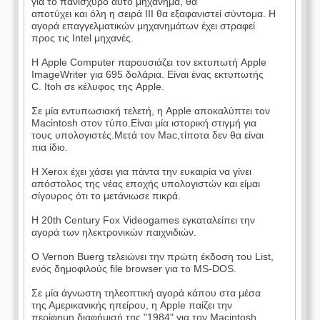
για το πανίσχυρο αυτό μηχάνημα, θα
αποτύχει και όλη η σειρά III θα εξαφανιστεί σύντομα. Η
αγορά επαγγελματικών μηχανημάτων έχει στραφεί
προς τις Intel μηχανές.
Η Apple Computer παρουσιάζει τον εκτυπωτή Apple
ImageWriter για 695 δολάρια. Είναι ένας εκτυπωτής
C. Itoh σε κέλυφος της Apple.
Σε μία εντυπωσιακή τελετή, η Apple αποκαλύπτει τον
Macintosh στον τύπο.Είναι μία ιστορική στιγμή για
τους υπολογιστές.Μετά τον Mac,τίποτα δεν θα είναι
πια ίδιο.
Η Xerox έχει χάσει για πάντα την ευκαιρία να γίνει
απόστολος της νέας εποχής υπολογιστών και είμαι
σίγουρος ότι το μετάνιωσε πικρά.
Η 20th Century Fox Videogames εγκαταλείπει την
αγορά των ηλεκτρονικών παιχνιδιών.
Ο Vernon Buerg τελειώνει την πρώτη έκδοση του List,
ενός δημοφιλούς file browser για το MS-DOS.
Σε μία άγνωστη τηλεοπτική αγορά κάπου στα μέσα
της Αμερικανικής ηπείρου, η Apple παίζει την
περίφημη διαφήμισή της "1984" για τον Macintosh,