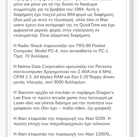
μόνο και μόνο για να της δώσει το δικαίωμα
συμμετοχής για τα βραβεία του 1984. Αυτή η
διαφήμιση έχει παιχτεί μόνο ΜΙΑ φορά ως διαφήμιση
(δύο μαζί με αυτό το τέχνασμα), αλλά όλοι οι Mac
users έχουν ένα αντίγραφό της σε QuickTime και έχει
εμφανιστεί μερικές φορές στην τηλεόραση σε
ντοκυμαντέρ. Είναι εξαιρετική διαφήμιση.
Η Radio Shack παρουσιάζει τον TRS-80 Pocket
Computer, Model PC-4, που αντικαθιστά το PC-1.
ΤΙμή: 70 δολλάρια.
Η Nelma Data Corporation αρουσιάζει τον Persona
microcomputer.Χρησιμοποιεί τον Z-80A στα 4 MHz,
CP/M 2.3, 64 kbytes RAM και δύο 5.25"floppy drives
μονής πλευράς, αντί 3000 δολλαρίων.
Η Starcom αρχίζει να πουλάει το περίφημο Dragon's
Lair.Είναι το πρώτο arcade game που λειτουργεί με
Laser-disc και γίνεται διάσημο για την ποιότητα των
γραφικών του (δεν έχει -- παίζει video, όχι γραφικά).
Η Atari σταματάει την παραγωγή του Atari 5200. Η
πρώτη εποχή των παιχνιδομηχανών έχει τελειώσει.
Η Atari σταματάει την παραγωγή του Atari 1200XL,