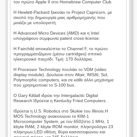
τον πρώτο Apple II στο Homebrew Computer Club.
Η Hewlett-Packard ξεκινάει το Project Capricorn, με
σκοπό την δημιουργία μιας αριθμομηχανής που
μοιάζει με υπολογιστή.
Η Advanced Micro Devices (AMD) και η Intel
υπογράφουν συμφωνία patent cross-license.
Η Fairchild αποκαλύπτει το Channel F, το πρώτο
προγραμματιζόμενο (μέσω cartridges) σπιτικό
ηλεκτρονικό παιχνίδι. Τιμή: 170 δολλάρια.
Η Processor Technology πουλάει το VDM (video
display module). Δουλεύει στον Altair, IMSAI, Sol,
Polymorphic computers, και σε κάθε άλλο μηχάνημα
που χρησιμοποιεί το S-100 bus.
Ο Gary Kildall ιδρύει την Intergalactic Digital
Research.Ιδρύεται η Kentucky Fried Computers.
Ιδρύεται η U.S. Robotics στο Skokie του Illinois.Η
MOS Technology ανακοινώνει το KIM-1
Microcomputer System, με τον 6502στο 1 MHz, 1
kbyte RAM, 2 kbyte ROM monitor, πληκτρολόγιο 23
πλήκτρων,LED οθόνη, θύρα κασσετοφώνου και