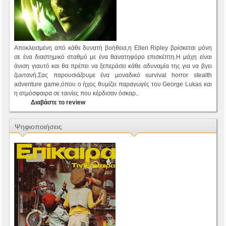
Αποκλεισμένη από κάθε δυνατή βοήθεια,η Ellen Ripley βρίσκεται μόνη
σε ένα διαστημικό σταθμό με ένα θανατηφόρο επισκέπτη.Η μάχη είναι
άνιση γιαυτό και θα πρέπει να ξεπεράσει κάθε αδυναμία της για να βγει
ζωντανή.Σας παρουσιάζουμε ένα μοναδικό survival horror stealth
adventure game,όπου ο ήχος θυμίζει παραγωγές του George Lukas και
η ατμόσφαιρα σε ταινίες που κέρδισαν όσκαρ..
Διαβάστε το review
Ψηφιοποιήσεις