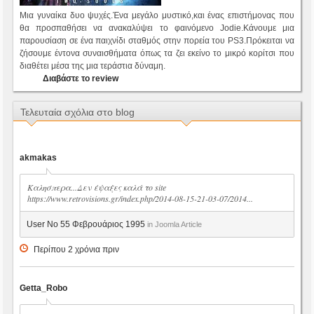
Μια γυναίκα δυο ψυχές.Ένα μεγάλο μυστικό,και ένας επιστήμονας που
θα προσπαθήσει να ανακαλύψει το φαινόμενο Jodie.Κάνουμε μια
παρουσίαση σε ένα παιχνίδι σταθμός στην πορεία του PS3.Πρόκειται να
ζήσουμε έντονα συναισθήματα όπως τα ζει εκείνο το μικρό κορίτσι που
διαθέτει μέσα της μια τεράστια δύναμη.
Διαβάστε το review
Τελευταία σχόλια στο blog
akmakas
Καλησπερα...Δεν έψαξες καλά το site
https://www.retrovisions.gr/index.php/2014-08-15-21-03-07/2014...
User No 55 Φεβρουάριος 1995
in Joomla Article
Περίπου 2 χρόνια πριν
Getta_Robo