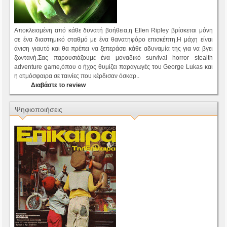
Αποκλεισμένη από κάθε δυνατή βοήθεια,η Ellen Ripley βρίσκεται μόνη
σε ένα διαστημικό σταθμό με ένα θανατηφόρο επισκέπτη.Η μάχη είναι
άνιση γιαυτό και θα πρέπει να ξεπεράσει κάθε αδυναμία της για να βγει
ζωντανή.Σας παρουσιάζουμε ένα μοναδικό survival horror stealth
adventure game,όπου ο ήχος θυμίζει παραγωγές του George Lukas και
η ατμόσφαιρα σε ταινίες που κέρδισαν όσκαρ..
Διαβάστε το review
Ψηφιοποιήσεις