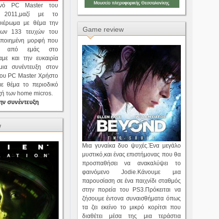
ρινό PC Master του
 2011,μαζί με το
φιέρωμα με θέμα την
Game review
των 133 τευχών του
οποιημένη μορφή που
κε από εμάς στο
ίχαμε και την ευκαιρία
ια συνέντευξη στον
του PC Master Χρήστο
ε θέμα το περιοδικό
οχή των home micros.
ην συνέντευξη
w
Μια γυναίκα δυο ψυχές.Ένα μεγάλο
μυστικό,και ένας επιστήμονας που θα
προσπαθήσει να ανακαλύψει το
φαινόμενο Jodie.Κάνουμε μια
παρουσίαση σε ένα παιχνίδι σταθμός
στην πορεία του PS3.Πρόκειται να
ζήσουμε έντονα συναισθήματα όπως
τα ζει εκείνο το μικρό κορίτσι που
διαθέτει μέσα της μια τεράστια