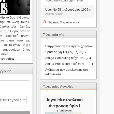
περιοδικου USER προς ληψη;
User No 55 Φεβρουάριος 1995
in
Joomla Article
εχθρικό δυο άνθρωποι
την επιβίωσή τους.Ο
Περίπου 2 χρόνια πριν
εύκολος ενώ η ζωή δεν
ία αξία.Θυμόμαστε το
Τελευταία νέα
ένα εξαιρετικό survival
nture game από την
3 και το κάνουμε μια
Ενεργοποίηση ανενεργών χρηστών
val παρουσίαση όπως
Sprite τεύχη 1,3,4,5,6,7,8,9,12
αξίζει.
Amiga Computing τεύχη Νο 1,2,4
 το review
Amiga Professional τεύχη Νο 1,3,4
Ανέβασμα των αρχείων μας στο
γγελίας
retrovisions
Τελευταίες Αγγελίες
Joystick ατσαλένιο
Ανερούση 9pin !
( / Διάφορα)