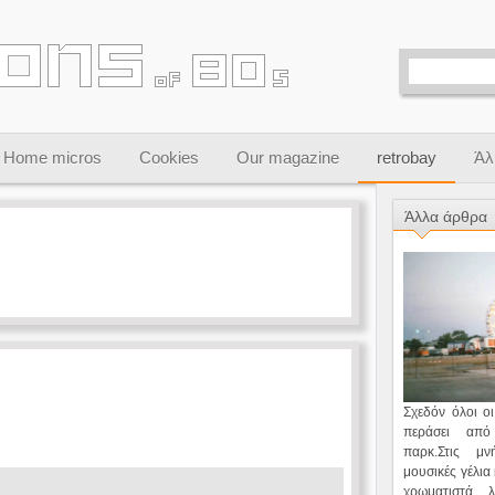
Home micros
Cookies
Our magazine
retrobay
Άλ
Άλλα άρθρα
Σχεδόν όλοι οι
περάσει απ
παρκ.Στις μ
μουσικές γέλια
χρωματιστά 