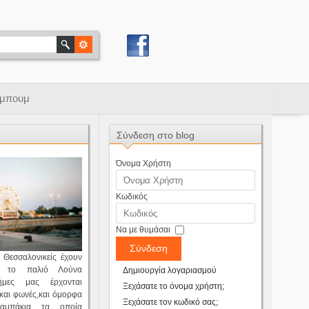
μπουμ
Σύνδεση στο blog
Όνομα Χρήστη
Κωδικός
Να με θυμάσαι
Σύνδεση
 Θεσσαλονικείς έχουν
ό το παλιό Λούνα
Δημιουργία λογαριασμού
νήμες μας έρχονται
Ξεχάσατε το όνομα χρήστη;
 και φωνές,και όμορφα
Ξεχάσατε τον κωδικό σας;
λαμπάκια τα οποία