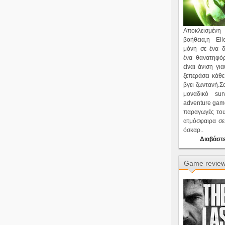
Αποκλεισμέν
βοήθεια,η Ell
μόνη σε ένα δ
ένα θανατηφό
είναι άνιση γι
ξεπεράσει κάθε
βγει ζωντανή.Σ
μοναδικό surv
adventure game
παραγωγές του
ατμόσφαιρα σε 
όσκαρ..
Διαβάστε
Game revie