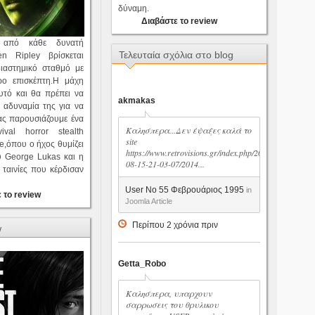
δύναμη.
Διαβάστε το review
η από κάθε δυνατή
Τελευταία σχόλια στο blog
en Ripley βρίσκεται
ιαστημικό σταθμό με
ρο επισκέπτη.Η μάχη
αυτό και θα πρέπει να
akmakas
 αδυναμία της για να
ας παρουσιάζουμε ένα
Καλησπερα...Δεν έψαξες καλά το
ival horror stealth
site
,όπου ο ήχος θυμίζει
https://www.retrovisions.gr/index.php/2014-
 George Lukas και η
08-15-21-03-07/2014...
ταινίες που κέρδισαν
User No 55 Φεβρουάριος 1995
in
 το review
Joomla Article
Περίπου 2 χρόνια πριν
w
Getta_Robo
Καλησπερα, υπαρχουν
σαρρωσεις του θρυλικου