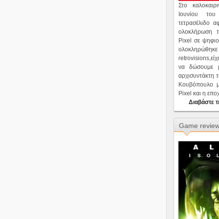
Στο καλοκαι
Ιουνίου του
τετρασέλιδο α
ολοκλήρωση 
Pixel σε ψηφι
ολοκληρώθη
retrovisions,ε
να δώσουμε μ
αρχισυντάκτη 
Κουβόπουλο μ
Pixel και η επ
Διαβάστε τ
Game revie