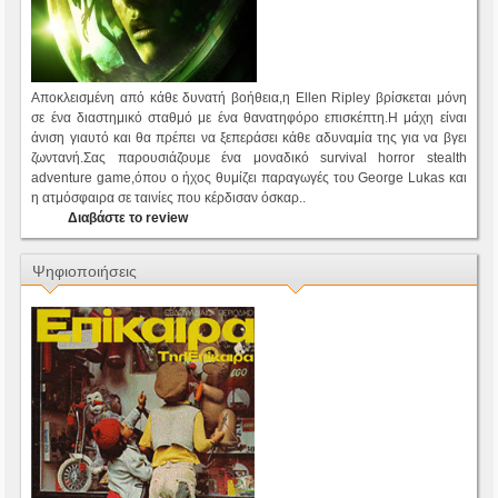
Αποκλεισμένη από κάθε δυνατή βοήθεια,η Ellen Ripley βρίσκεται μόνη
σε ένα διαστημικό σταθμό με ένα θανατηφόρο επισκέπτη.Η μάχη είναι
άνιση γιαυτό και θα πρέπει να ξεπεράσει κάθε αδυναμία της για να βγει
ζωντανή.Σας παρουσιάζουμε ένα μοναδικό survival horror stealth
adventure game,όπου ο ήχος θυμίζει παραγωγές του George Lukas και
η ατμόσφαιρα σε ταινίες που κέρδισαν όσκαρ..
Διαβάστε το review
Ψηφιοποιήσεις