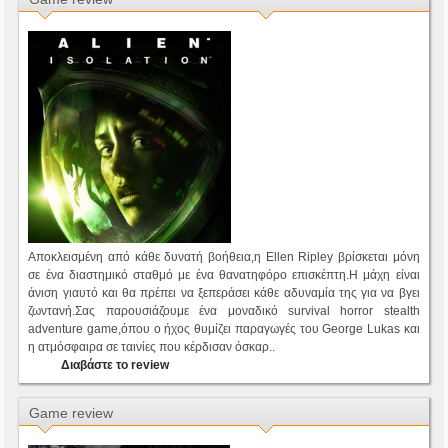
Αποκλεισμένη από κάθε δυνατή βοήθεια,η Ellen Ripley βρίσκεται μόνη
σε ένα διαστημικό σταθμό με ένα θανατηφόρο επισκέπτη.Η μάχη είναι
άνιση γιαυτό και θα πρέπει να ξεπεράσει κάθε αδυναμία της για να βγει
ζωντανή.Σας παρουσιάζουμε ένα μοναδικό survival horror stealth
adventure game,όπου ο ήχος θυμίζει παραγωγές του George Lukas και
η ατμόσφαιρα σε ταινίες που κέρδισαν όσκαρ..
Διαβάστε το review
Game review