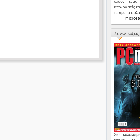
Game revie
όλους εμάς
Στον δρόμο για
υπολογιστές κα
ι
ι
τα πρώτα κιόλα
ε
ς
ά
...
Περισσότερα
microst
Περισσότερα
Συνεντεύξεις
Στο καλοκαι