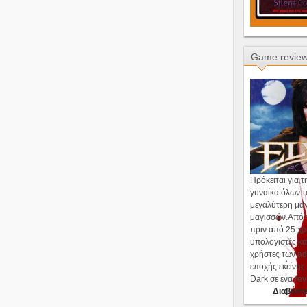
Game revie
Πρόκειται για τ
γυναίκα όλων 
μεγαλύτερη μά
μαγισσών.Από τ
πριν από 25 χρ
υπολογιστές κα
χρήστες των a
εποχής εκείνης.
Dark σε ένα rev
Διαβάστε