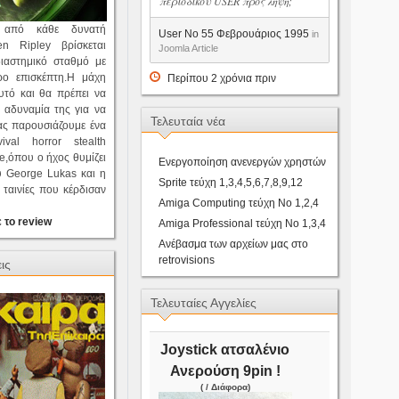
περιοδικου USER προς ληψη;
η από κάθε δυνατή
User No 55 Φεβρουάριος 1995
in
en Ripley βρίσκεται
Joomla Article
ιαστημικό σταθμό με
ρο επισκέπτη.Η μάχη
Περίπου 2 χρόνια πριν
αυτό και θα πρέπει να
 αδυναμία της για να
Τελευταία νέα
ας παρουσιάζουμε ένα
ival horror stealth
,όπου ο ήχος θυμίζει
Ενεργοποίηση ανενεργών χρηστών
 George Lukas και η
Sprite τεύχη 1,3,4,5,6,7,8,9,12
ταινίες που κέρδισαν
Amiga Computing τεύχη Νο 1,2,4
 το review
Amiga Professional τεύχη Νο 1,3,4
Ανέβασμα των αρχείων μας στο
retrovisions
ις
Τελευταίες Αγγελίες
Joystick ατσαλένιο
Ανερούση 9pin !
( / Διάφορα)