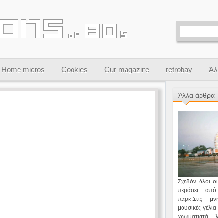
Home micros
Cookies
Our magazine
retrobay
Άλ
Άλλα άρθρα
Microstores of 80s
Καταστήματα
πληροφορικής στα 80s
Σχεδόν όλοι οι
περάσει απ
Περισσότερα
παρκ.Στις μ
μουσικές γέλια
χρωματιστά 