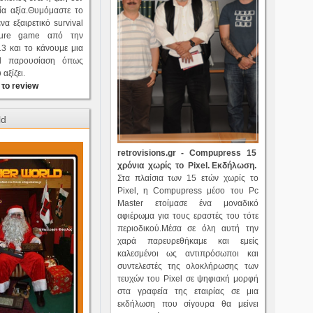
ία αξία.Θυμόμαστε το
ένα εξαιρετικό survival
nture game από την
3 και το κάνουμε μια
val παρουσίαση όπως
αξίζει.
 το review
ld
retrovisions.gr - Compupress 15
χρόνια χωρίς το Pixel. Ε
κδήλωση.
Στα πλαίσια των 15 ετών χωρίς το
Pixel, η Compupress μέσο του Pc
Master ετοίμασε ένα μοναδικό
αφιέρωμα για τους εραστές του τότε
περιοδικού.Μέσα σε όλη αυτή την
χαρά παρευρεθήκαμε και εμείς
καλεσμένοι ως αντιπρόσωποι και
συντελεστές της ολοκλήρωσης των
τευχών του Pixel σε ψηφιακή μορφή
στα γραφεία της εταιρίας σε μια
εκδήλωση που σίγουρα θα μείνει