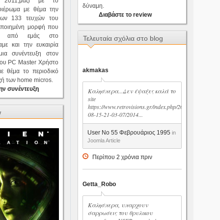
 2011,μαζί με το
δύναμη.
φιέρωμα με θέμα την
Διαβάστε το review
των 133 τευχών του
οποιημένη μορφή που
κε από εμάς στο
Τελευταία σχόλια στο blog
ίχαμε και την ευκαιρία
ια συνέντευξη στον
του PC Master Χρήστο
akmakas
ε θέμα το περιοδικό
οχή των home micros.
ην συνέντευξη
Καλησπερα...Δεν έψαξες καλά το
site
https://www.retrovisions.gr/index.php/2014-
w
08-15-21-03-07/2014...
User No 55 Φεβρουάριος 1995
in
Joomla Article
Περίπου 2 χρόνια πριν
Getta_Robo
Καλησπερα, υπαρχουν
σαρρωσεις του θρυλικου