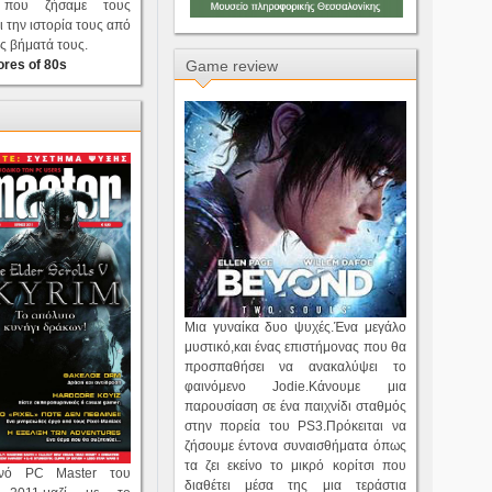
w for PS3
Σ
π
ά
σ
ε
τ
α
π
α
ι
χ
ν
ί
δ
ι
α
τ
α
8
b
i
t
c
o
m
p
u
t
e
r
τ
σ
s
 που ζήσαμε τους
 την Ιθάκη...
ι την ιστορία τους από
Ά
π
ε
ρ
ζ
ω
έ
ς
κ
α
 π
ο
λ
λ
ά
λ
λ
α
ς βήματά τους.
ores of 80s
Game review
Μια γυναίκα δυο ψυχές.Ένα μεγάλο
μυστικό,και ένας επιστήμονας που θα
προσπαθήσει να ανακαλύψει το
φαινόμενο Jodie.Κάνουμε μια
παρουσίαση σε ένα παιχνίδι σταθμός
στην πορεία του PS3.Πρόκειται να
ζήσουμε έντονα συναισθήματα όπως
τα ζει εκείνο το μικρό κορίτσι που
ρινό PC Master του
διαθέτει μέσα της μια τεράστια