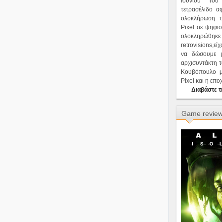
Ιουνίου του
τετρασέλιδο α
ολοκλήρωση 
Pixel σε ψηφι
ολοκληρώθη
retrovisions,ε
να δώσουμε μ
αρχισυντάκτη 
Κουβόπουλο μ
Pixel και η επ
Διαβάστε τ
Game revie