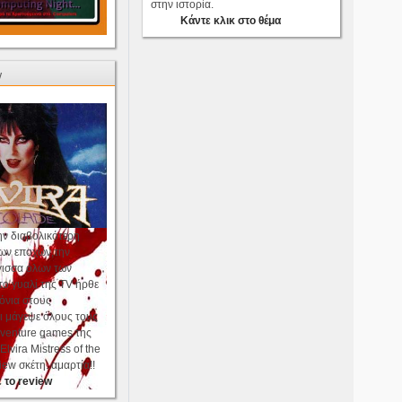
στην ιστορία.
Κάντε κλικ στο θέμα
w
ην διαβολικότερη
των εποχών,την
γισσα όλων των
ο γυαλί της TV ήρθε
όνια στους
ι μάγεψε όλους τους
dventure games της
Elvira Mistress of the
iew σκέτη..αμαρτία!!
 το review