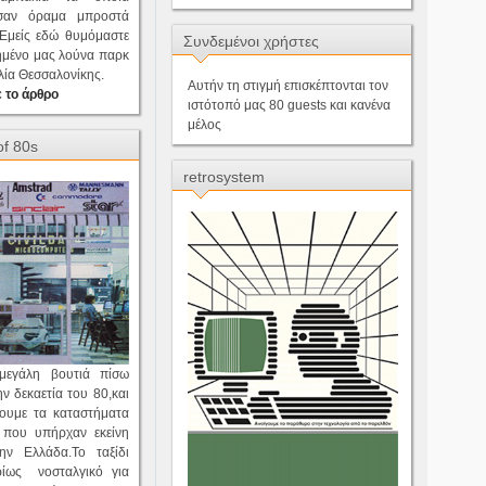
 σαν όραμα μπροστά
.Εμείς εδώ θυμόμαστε
Συνδεμένοι χρήστες
ημένο μας λούνα παρκ
λία Θεσσαλονίκης.
Αυτήν τη στιγμή επισκέπτονται τον
 το άρθρο
ιστότοπό μας 80 guests και κανένα
μέλος
of 80s
retrosystem
μεγάλη βουτιά πίσω
ν δεκαετία του 80,και
ουμε τα καταστήματα
 που υπήρχαν εκείνη
ην Ελλάδα.Το ταξίδι
ρίως νοσταλγικό για