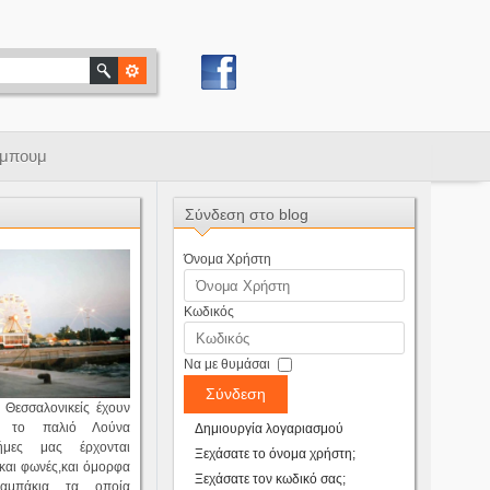
μπουμ
Σύνδεση στο blog
Όνομα Χρήστη
Κωδικός
Να με θυμάσαι
Σύνδεση
 Θεσσαλονικείς έχουν
ό το παλιό Λούνα
Δημιουργία λογαριασμού
νήμες μας έρχονται
Ξεχάσατε το όνομα χρήστη;
 και φωνές,και όμορφα
Ξεχάσατε τον κωδικό σας;
λαμπάκια τα οποία