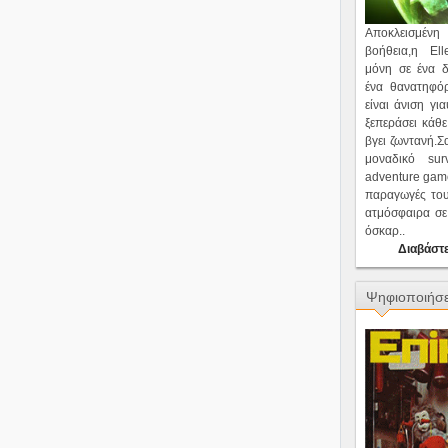
Αποκλεισμέν
βοήθεια,η Ell
μόνη σε ένα δ
ένα θανατηφό
είναι άνιση γι
ξεπεράσει κάθε
βγει ζωντανή.Σ
μοναδικό surv
adventure game
παραγωγές του
ατμόσφαιρα σε 
όσκαρ..
Διαβάστε
Ψηφιοποιήσε