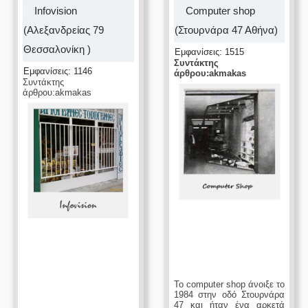
Ιnfovision
Computer shop
(Αλεξανδρείας 79
(Στουρνάρα 47 Αθήνα)
Θεσσαλονίκη )
Εμφανίσεις: 1515
Συντάκτης
Εμφανίσεις: 1146
άρθρου:akmakas
Συντάκτης
άρθρου:akmakas
Το computer shop άνοιξε το
1984 στην οδό Στουρνάρα
47 και ήταν ένα αρκετά