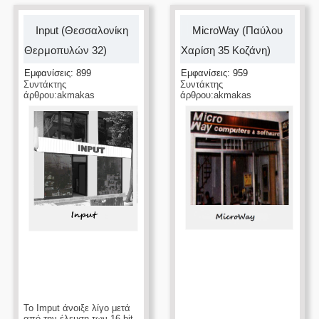
Input (Θεσσαλονίκη
MicroWay (Παύλου
Θερμοπυλών 32)
Χαρίση 35 Κοζάνη)
Εμφανίσεις: 899
Εμφανίσεις: 959
Συντάκτης
Συντάκτης
άρθρου:akmakas
άρθρου:akmakas
Το Imput άνοιξε λίγο μετά
από την έλευση των 16 bit