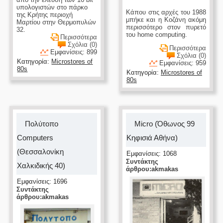
υπολογιστών στο πάρκο
Κάπου στις αρχές του 1988
της Κρήτης περιοχή
μπήκε και η Κοζάνη ακόμη
Μαρτίου στην Θερμοπυλών
περισσότερο στον πυρετό
32.
του home computing.
Περισσότερα
Σχόλια (0)
Περισσότερα
Εμφανίσεις: 899
Σχόλια (0)
Κατηγορία:
Microstores of
Εμφανίσεις: 959
80s
Κατηγορία:
Microstores of
80s
Πολύτοπο
Micro (Όθωνος 99
Computers
Κηφισιά Αθήνα)
(Θεσσαλονίκη
Εμφανίσεις: 1068
Συντάκτης
Χαλκιδικής 40)
άρθρου:akmakas
Εμφανίσεις: 1696
Συντάκτης
άρθρου:akmakas