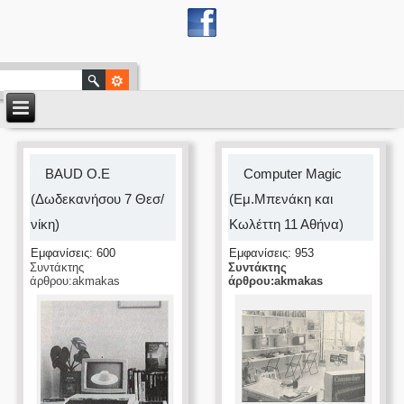
BAUD O.Ε
Computer Magic
(Δωδεκανήσου 7 Θεσ/
(Εμ.Μπενάκη και
νίκη)
Κωλέττη 11 Αθήνα)
Εμφανίσεις: 600
Εμφανίσεις: 953
Συντάκτης
Συντάκτης
άρθρου:akmakas
άρθρου:akmakas