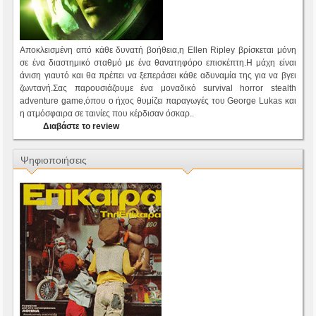
Αποκλεισμένη από κάθε δυνατή βοήθεια,η Ellen Ripley βρίσκεται μόνη
σε ένα διαστημικό σταθμό με ένα θανατηφόρο επισκέπτη.Η μάχη είναι
άνιση γιαυτό και θα πρέπει να ξεπεράσει κάθε αδυναμία της για να βγει
ζωντανή.Σας παρουσιάζουμε ένα μοναδικό survival horror stealth
adventure game,όπου ο ήχος θυμίζει παραγωγές του George Lukas και
η ατμόσφαιρα σε ταινίες που κέρδισαν όσκαρ..
Διαβάστε το review
Ψηφιοποιήσεις