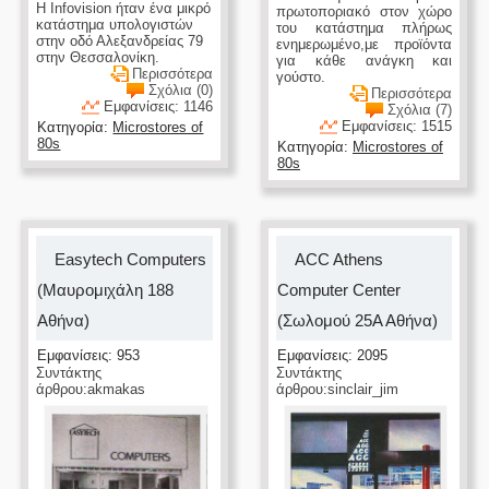
H Infovision ήταν ένα μικρό
πρωτοποριακό στον χώρο
κατάστημα υπολογιστών
του κατάστημα πλήρως
στην οδό Αλεξανδρείας 79
ενημερωμένο,με προϊόντα
στην Θεσσαλονίκη.
για κάθε ανάγκη και
Περισσότερα
γούστο.
Σχόλια (0)
Περισσότερα
Εμφανίσεις: 1146
Σχόλια (7)
Εμφανίσεις: 1515
Κατηγορία:
Microstores of
80s
Κατηγορία:
Microstores of
80s
Easytech Computers
ACC Athens
(Μαυρομιχάλη 188
Computer Center
Αθήνα)
(Σωλομού 25Α Αθήνα)
Εμφανίσεις: 953
Εμφανίσεις: 2095
Συντάκτης
Συντάκτης
άρθρου:akmakas
άρθρου:sinclair_jim