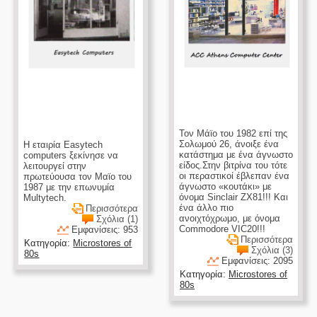
Τον Μάϊο του 1982 επί της
Σολωμού 26, άνοιξε ένα
Η εταιρία Easytech
κατάστημα με ένα άγνωστο
computers ξεκίνησε να
είδος.Στην βιτρίνα του τότε
λειτουργεί στην
οι περαστικοί έβλεπαν ένα
πρωτεύουσα τον Μαϊο του
άγνωστο «κουτάκι» με
1987 με την επωνυμία
όνομα Sinclair ZX81!!! Και
Multytech.
ένα άλλο πιο
Περισσότερα
ανοιχτόχρωμο, με όνομα
Σχόλια (1)
Commodore VIC20!!!
Εμφανίσεις: 953
Περισσότερα
Κατηγορία:
Microstores of
Σχόλια (3)
80s
Εμφανίσεις: 2095
Κατηγορία:
Microstores of
80s