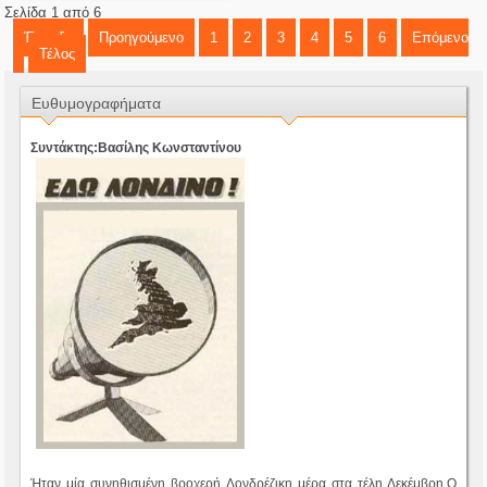
Σελίδα 1 από 6
Έναρξη
Προηγούμενο
1
2
3
4
5
6
Επόμενο
Τέλος
Ευθυμογραφήματα
Συντάκτης:Βασίλης Κωνσταντίνου
Ήταν μία συνηθισμένη βροχερή Λονδρέζικη μέρα στα τέλη Δεκέμβρη.Ο