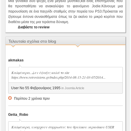
Μια γυναίκα δυο ψυχές.Ένα μεγάλο μυστικό,και ένας επιστήμονας που
θα προσπαθήσει να ανακαλύψει το φαινόμενο Jodie.Κάνουμε μια
παρουσίαση σε ένα παιχνίδι σταθμός στην πορεία του PS3.Πρόκειται να
ζήσουμε έντονα συναισθήματα όπως τα ζει εκείνο το μικρό κορίτσι που
διαθέτει μέσα της μια τεράστια δύναμη.
Διαβάστε το review
Τελευταία σχόλια στο blog
akmakas
Καλησπερα...Δεν έψαξες καλά το site
https://www.retrovisions.gr/index.php/2014-08-15-21-03-07/2014...
User No 55 Φεβρουάριος 1995
in Joomla Article
Περίπου 2 χρόνια πριν
Getta_Robo
Καλησπερα, υπαρχουν σαρρωσεις του θρυλικου περιοδικου USER