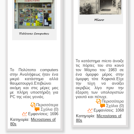
Το κατάστημα micro άνοιξε
τις πόρτες του στο κοινό
Το Πολύτοπο computers
τον Μάρτιο του 1983 σε
στην Αναλήψεως ήταν ένα
ένα όμορφο μέρος στην
μικρό κατάστημα αλλά
όμορφη τότε Κηφισιά.Είχε
θαυματουργό.Επιβιώνει
την τύχη να ανοίξει
ακόμη και στις μέρες μας
ακριβώς λίγο πριν την
με πλήρη υποστήριξη για
έξαρση των υπολογιστών
PC της νέας γενιάς.
γιαυτό και πέτυχε.
Περισσότερα
Περισσότερα
Σχόλια (0)
Σχόλια (0)
Εμφανίσεις: 1068
Εμφανίσεις: 1696
Κατηγορία:
Microstores of
Κατηγορία:
Microstores of
80s
80s